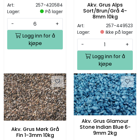
2kg
Akv. Grus Alps
Art:
257-420584
Sort/Brun/Grå 4-
Lager:
På lager
8mm 10kg
-
+
Art:
257-449523
Lager:
Ikke på lager
Logg inn for å
kjøpe
-
+
Logg inn for å
kjøpe
Akv. Grus Glamour
Stone Indian Blue 6-
Akv. Grus Mørk Grå
9mm 2kg
Fin 1-3mm 10kg