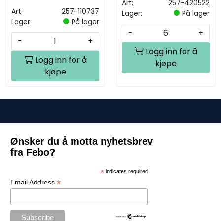
Art:
257-420522
Art:
257-110737
Lager:
På lager
Lager:
På lager
-
+
-
+
Logg inn for å
Logg inn for å
kjøpe
kjøpe
Ønsker du å motta nyhetsbrev
fra Febo?
*
indicates required
*
Email Address