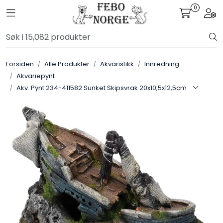
Skip to main content
0
Toggle navigation
Togg
Alle Produkter
Forsiden
Alle Produkter
Akvaristikk
Innredning
Leverandører
Akvariepynt
Akv. Pynt 234-411582 Sunket Skipsvrak 20x10,5x12,5cm
Nyheter
Hunter
Forhandlersøk