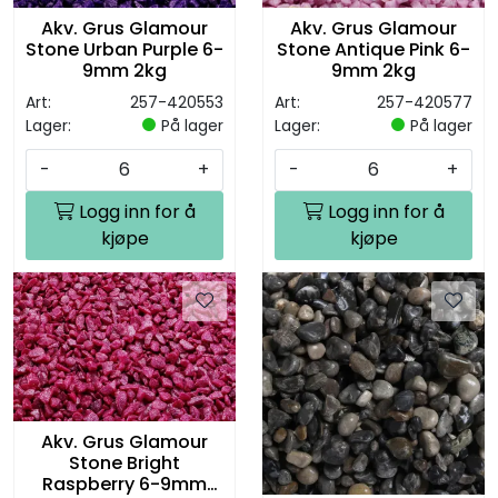
Akv. Grus Glamour
Akv. Grus Glamour
Stone Urban Purple 6-
Stone Antique Pink 6-
9mm 2kg
9mm 2kg
Art:
257-420553
Art:
257-420577
Lager:
På lager
Lager:
På lager
-
+
-
+
Logg inn for å
Logg inn for å
kjøpe
kjøpe
Akv. Grus Glamour
Stone Bright
Raspberry 6-9mm