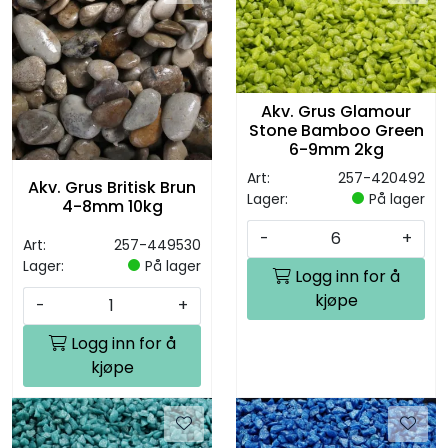
Akv. Grus Glamour
Stone Bamboo Green
6-9mm 2kg
Art:
257-420492
Akv. Grus Britisk Brun
Lager:
På lager
4-8mm 10kg
-
+
Art:
257-449530
Lager:
På lager
Logg inn for å
kjøpe
-
+
Logg inn for å
kjøpe