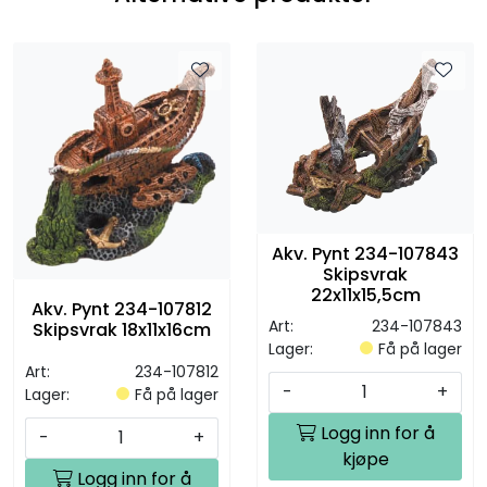
Akv. Pynt 234-107843
Skipsvrak
22x11x15,5cm
Akv. Pynt 234-107812
Art:
234-107843
Skipsvrak 18x11x16cm
Lager:
Få på lager
Art:
234-107812
-
+
Lager:
Få på lager
Logg inn for å
-
+
kjøpe
Logg inn for å