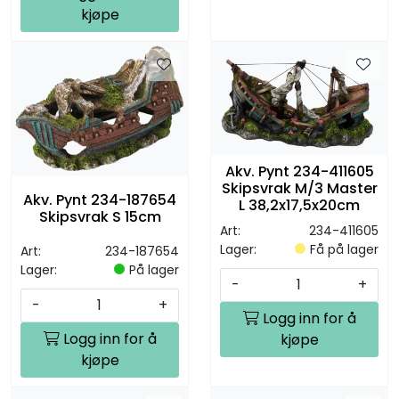
kjøpe
Akv. Pynt 234-411605
Skipsvrak M/3 Master
Akv. Pynt 234-187654
L 38,2x17,5x20cm
Skipsvrak S 15cm
Art:
234-411605
Lager:
Få på lager
Art:
234-187654
Lager:
På lager
-
+
-
+
Logg inn for å
Logg inn for å
kjøpe
kjøpe