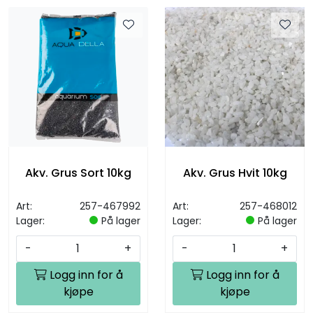
Akv. Grus Sort 10kg
Akv. Grus Hvit 10kg
Art:
257-467992
Art:
257-468012
Lager:
På lager
Lager:
På lager
-
+
-
+
Logg inn for å
Logg inn for å
kjøpe
kjøpe