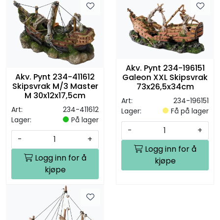
Akv. Pynt 234-196151
Akv. Pynt 234-411612
Galeon XXL Skipsvrak
Skipsvrak M/3 Master
73x26,5x34cm
M 30x12x17,5cm
Art:
234-196151
Art:
234-411612
Lager:
Få på lager
Lager:
På lager
-
+
-
+
Logg inn for å
Logg inn for å
kjøpe
kjøpe