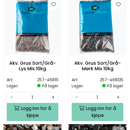
Akv. Grus Sort/Grå-
Akv. Grus Sort/Grå-
Lys Mix 10kg
Mørk Mix 10kg
Art:
257-468111
Art:
257-468135
Lager:
På lager
Lager:
På lager
-
+
-
+
Logg inn for å
Logg inn for å
kjøpe
kjøpe