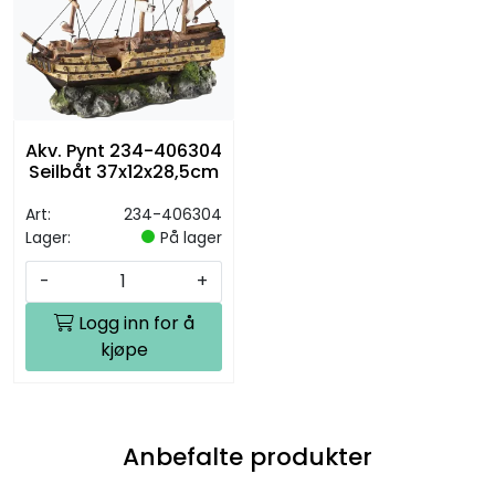
Akv. Pynt 234-406304
Seilbåt 37x12x28,5cm
Art:
234-406304
Lager:
På lager
-
+
Logg inn for å
kjøpe
Anbefalte produkter