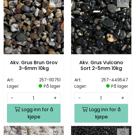
Akv. Grus Brun Grov
Akv. Grus Vulcano
3-6mm 10kg
Sort 2-5mm 10kg
Art:
257-110751
Art:
257-449547
Lager:
På lager
Lager:
På lager
-
+
-
+
Logg inn for å
Logg inn for å
kjøpe
kjøpe