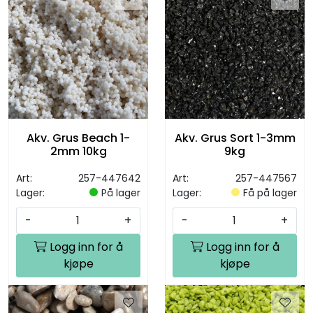
Akv. Grus Beach 1-
Akv. Grus Sort 1-3mm
2mm 10kg
9kg
Art:
257-447642
Art:
257-447567
Lager:
På lager
Lager:
Få på lager
-
+
-
+
Logg inn for å
Logg inn for å
kjøpe
kjøpe