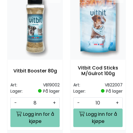
Vitbit Cod Sticks
Vitbit Booster 80g
M/Gulrot 100g
Art:
VB19002
Art:
VB22007
Lager:
På lager
Lager:
På lager
-
+
-
+
Logg inn for å
Logg inn for å
kjøpe
kjøpe