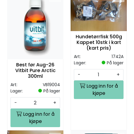
Hundetørrfisk 500g
Kappet 10stk i kart
(kart pris)
Art:
1742A
Lager:
På lager
Best før Aug-26
Vitbit Pure Arctic
-
+
300ml
Art:
VB19004
Logg inn for å
Lager:
På lager
kjøpe
-
+
Logg inn for å
kjøpe