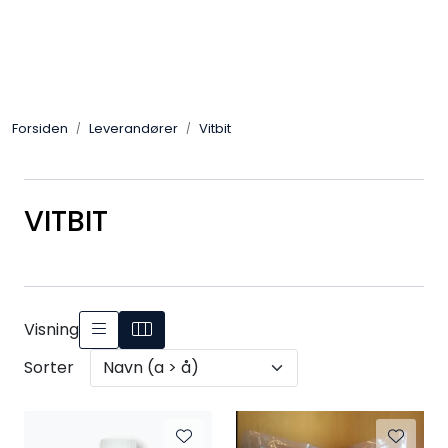
Skip to main content
Alle Produkter
Forsiden
Leverandører
Vitbit
Leverandører
Nyheter
VITBIT
Hunter
Forhandlersøk
Visning
Sorter