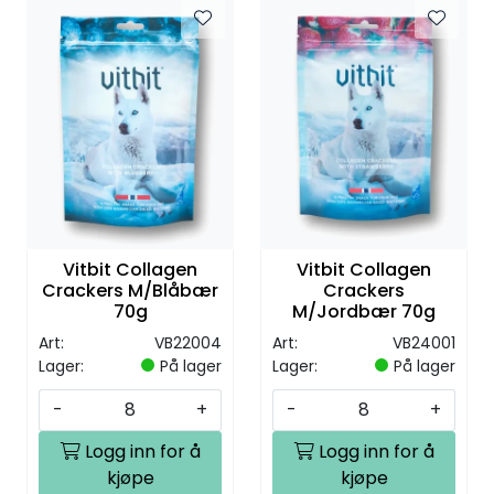
Vitbit Collagen
Vitbit Collagen
Crackers M/Blåbær
Crackers
70g
M/Jordbær 70g
Art:
VB22004
Art:
VB24001
Lager:
På lager
Lager:
På lager
-
+
-
+
Logg inn for å
Logg inn for å
kjøpe
kjøpe