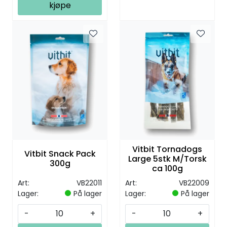
kjøpe
Vitbit Tornadogs
Vitbit Snack Pack
Large 5stk M/Torsk
300g
ca 100g
Art:
VB22011
Art:
VB22009
Lager:
På lager
Lager:
På lager
-
+
-
+