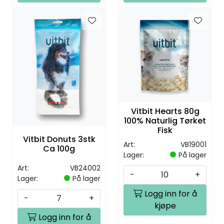
Vitbit Hearts 80g
100% Naturlig Tørket
Fisk
Vitbit Donuts 3stk
Art:
VB19001
Ca 100g
Lager:
På lager
Art:
VB24002
-
+
Lager:
På lager
Logg inn for å
-
+
kjøpe
Logg inn for å