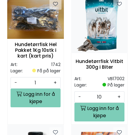
Hundetørrfisk Hel
Pakket 1Kg 10stk i
kart (kart pris)
Hundetørrfisk Vitbit
Art:
1742
300g i Biter
Lager:
Få på lager
Art:
VB17002
-
+
Lager:
På lager
Logg inn for å
-
+
kjøpe
Logg inn for å
kjøpe