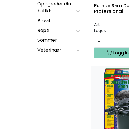
Oppgrader din
Pumpe Sera Dam
butikk
Professional +
Provit
Art:
Reptil
Lager:
Sommer
-
Veterinær
Logg in