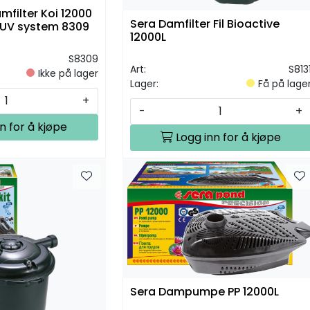
filter Koi 12000
Sera Damfilter Fil Bioactive
 UV system 8309
12000L
S8309
Art:
S813
Ikke på lager
Lager:
Få på lage
+
-
+
n for å kjøpe
Logg inn for å kjøpe
Sera Dampumpe PP 12000L