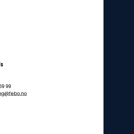
/S
69 99
ling@febo.no