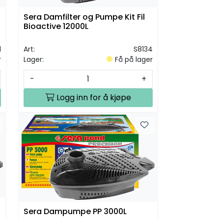
Sera Damfilter og Pumpe Kit Fil
Bioactive 12000L
1
Art:
S8134
r
Lager:
Få på lager
-
+
Logg inn for å kjøpe
Sera Dampumpe PP 3000L