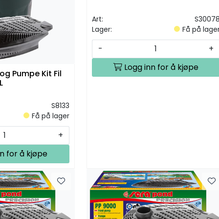
Art:
S3007
Lager:
Få på lage
-
+
Logg inn for å kjøpe
og Pumpe Kit Fil
L
S8133
Få på lager
+
n for å kjøpe