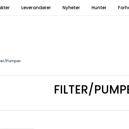
ukter
Leverandører
Nyheter
Hunter
Forh
lter/Pumper
FILTER/PUMP