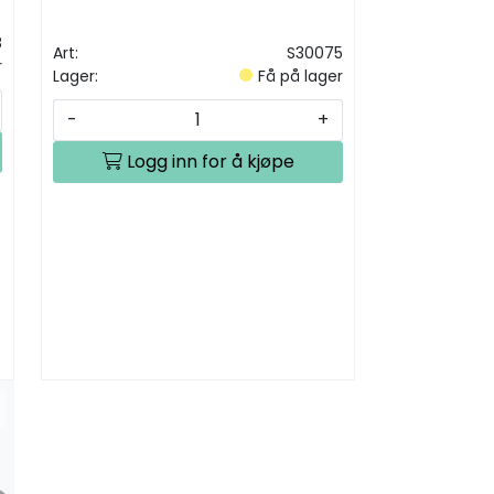
8
Art:
S30075
r
Lager:
Få på lager
-
+
Logg inn for å kjøpe