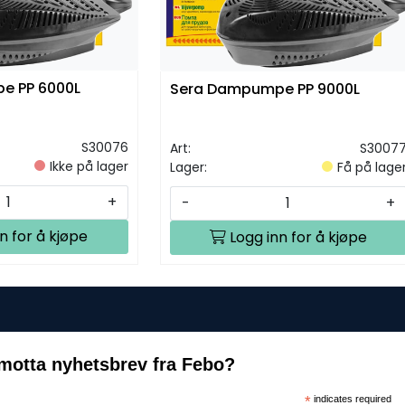
e PP 6000L
Sera Dampumpe PP 9000L
S30076
Art:
S3007
Ikke på lager
Lager:
Få på lage
+
-
+
n for å kjøpe
Logg inn for å kjøpe
motta nyhetsbrev fra Febo?
*
indicates required