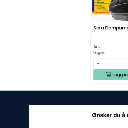
Sera Dampump
Art:
Lager:
-
Logg in
Ønsker du å 