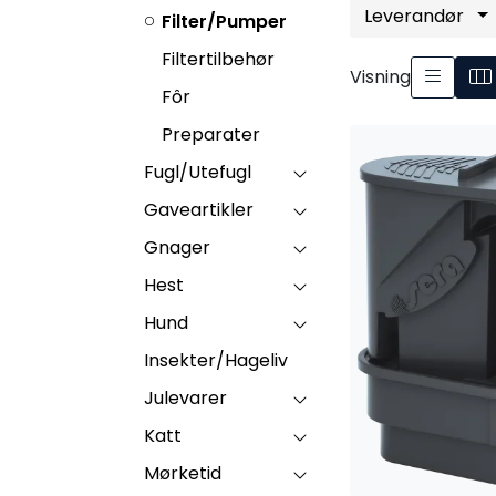
Leverandør
Filter/Pumper
Filtertilbehør
Visning
Fôr
Preparater
Fugl/Utefugl
Gaveartikler
Gnager
Hest
Hund
Insekter/Hageliv
Julevarer
Katt
Mørketid