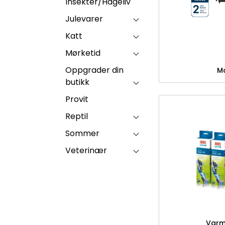
Insekter/Hageliv
Julevarer
Katt
Mørketid
Oppgrader din
M
butikk
Provit
Reptil
Sommer
Veterinær
Varm