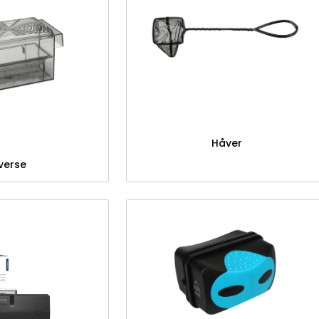
Håver
verse