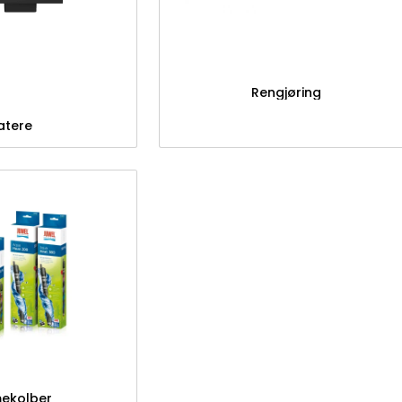
Rengjøring
atere
ekolber