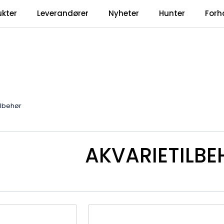
ukter
Leverandører
Nyheter
Hunter
Forh
ilbehør
AKVARIETILBE