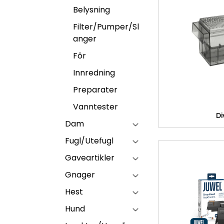
Belysning
Filter/Pumper/Sl
anger
Fôr
Innredning
Preparater
Vanntester
Di
Dam
Fugl/Utefugl
Gaveartikler
Gnager
Hest
Hund