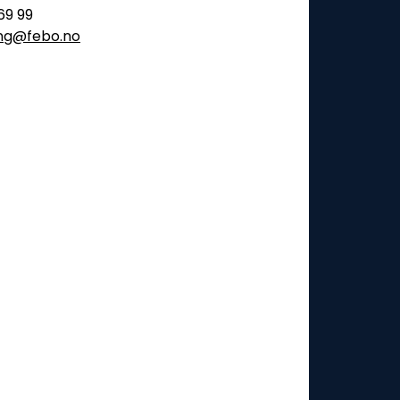
69 99
ling@febo.no