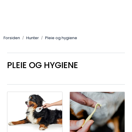
Skip to main content
Alle Produkter
Forsiden
Hunter
Pleie og hygiene
Leverandører
Nyheter
PLEIE OG HYGIENE
Hunter
Forhandlersøk