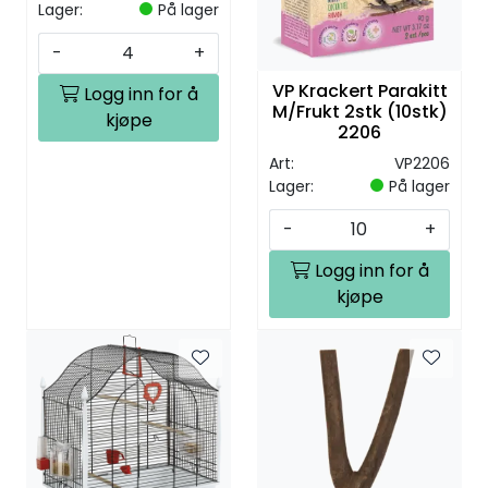
Lager:
På lager
-
+
VP Krackert Parakitt
Logg inn for å
M/Frukt 2stk (10stk)
kjøpe
2206
Art:
VP2206
Lager:
På lager
-
+
Logg inn for å
kjøpe