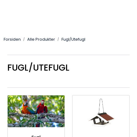
Skip to main content
Alle Produkter
Forsiden
Alle Produkter
Fugl/Utefugl
Leverandører
Nyheter
FUGL/UTEFUGL
Hunter
Forhandlersøk