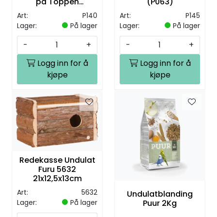
på Toppen
(P063)
58,5x38x65cm
Art:
P140
Art:
P145
Lager:
På lager
Lager:
På lager
-
+
-
+
Logg inn for å
Logg inn for å
kjøpe
kjøpe
Redekasse Undulat
Furu 5632
21x12,5x13cm
Art:
5632
Undulatblanding
Lager:
På lager
Puur 2Kg