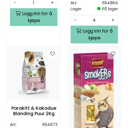
-
+
Art:
654864
Lager:
På lager
Logg inn for å
-
+
kjøpe
Logg inn for å
kjøpe
Parakitt & Kakadue
Blanding Puur 2Kg
Art:
654873