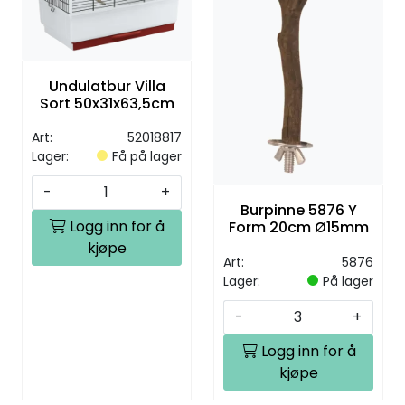
Undulatbur Villa
Sort 50x31x63,5cm
Art:
52018817
Lager:
Få på lager
-
+
Burpinne 5876 Y
Logg inn for å
Form 20cm Ø15mm
kjøpe
Art:
5876
Lager:
På lager
-
+
Logg inn for å
kjøpe