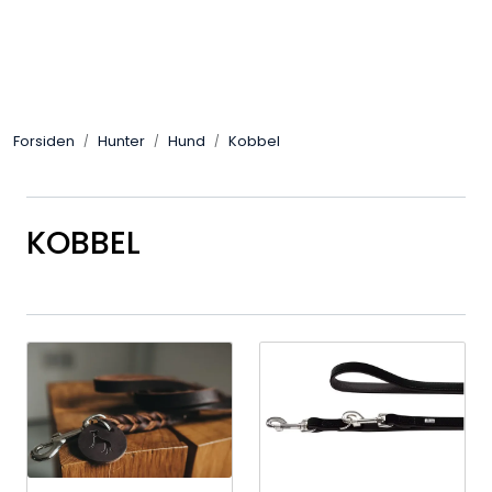
Skip to main content
Alle Produkter
Forsiden
Hunter
Hund
Kobbel
Leverandører
Nyheter
KOBBEL
Hunter
Forhandlersøk