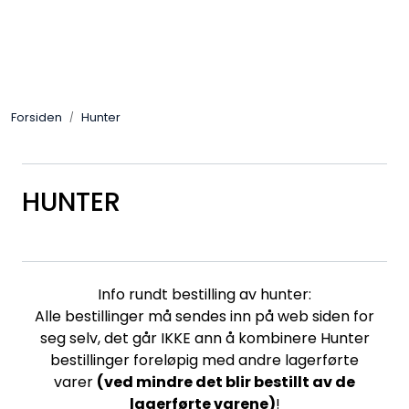
Skip to main content
Alle Produkter
Forsiden
Hunter
Leverandører
Nyheter
HUNTER
Hunter
Forhandlersøk
Info rundt bestilling av hunter:
Alle bestillinger må sendes inn på web siden for
seg selv, det går IKKE ann å kombinere Hunter
bestillinger foreløpig med andre lagerførte
varer
(ved mindre det blir bestillt av de
lagerførte varene)
!