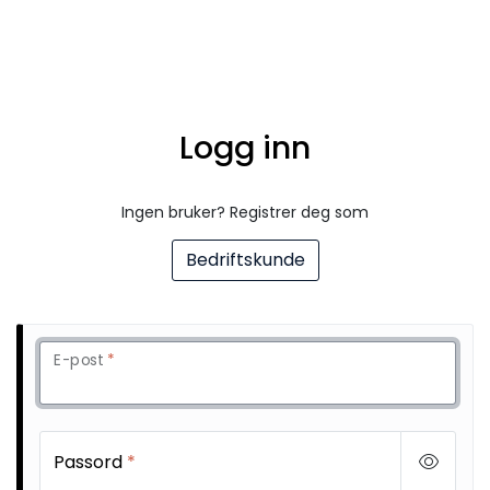
Skip to main content
Alle Produkter
Logg inn
Leverandører
Nyheter
Ingen bruker? Registrer deg som
Bedriftskunde
Hunter
Forhandlersøk
E-post
*
Passord
*