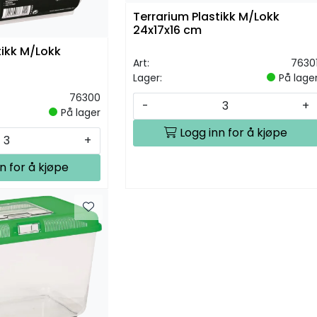
Terrarium Plastikk M/Lokk
24x17x16 cm
tikk M/Lokk
Art:
7630
Lager:
På lage
76300
-
+
På lager
Logg inn for å kjøpe
+
n for å kjøpe