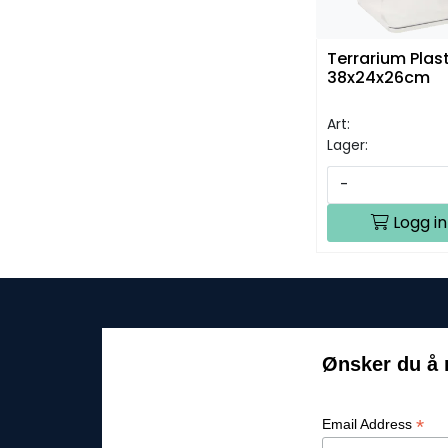
Terrarium Plas
38x24x26cm
Art:
Lager:
-
Logg in
Ønsker du å 
*
Email Address