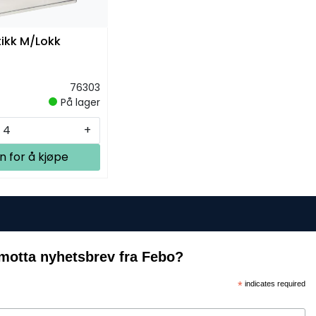
tikk M/Lokk
76303
På lager
+
n for å kjøpe
motta nyhetsbrev fra Febo?
*
indicates required