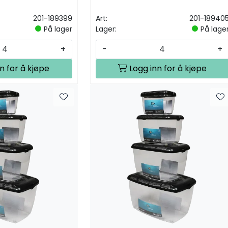
201-189399
Art:
201-18940
På lager
Lager:
På lage
+
-
+
n for å kjøpe
Logg inn for å kjøpe