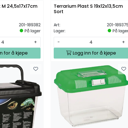
t M 24,5x17x17cm
Terrarium Plast S 19x12x13,5cm
Sort
201-189382
Art:
201-18937
På lager
Lager:
På lage
+
-
+
n for å kjøpe
Logg inn for å kjøpe