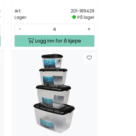
5
Art:
201-189429
r
Lager:
På lager
-
+
Logg inn for å kjøpe