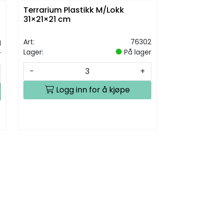
Terrarium Plastikk M/Lokk
31×21×21 cm
Art:
76302
1
Lager:
På lager
r
-
+
Logg inn for å kjøpe