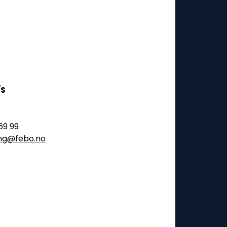
/S
69 99
ling@febo.no