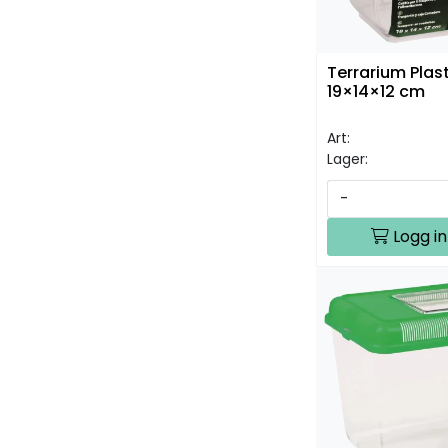
Terrarium Plas
19×14×12 cm
Art:
Lager:
-
Logg in