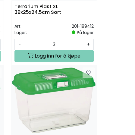
Terrarium Plast XL
39x25x24,5cm Sort
5
Art:
201-189412
r
Lager:
På lager
-
+
Logg inn for å kjøpe