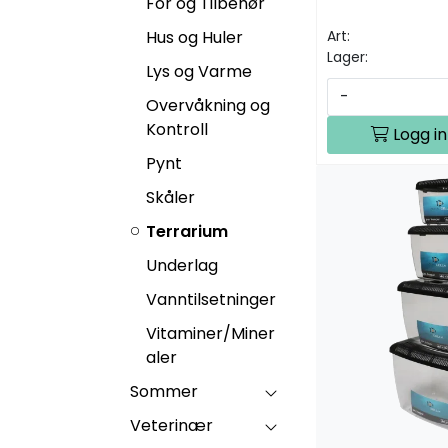
Fôr og Tilbehør
Hus og Huler
Art:
Lager:
Lys og Varme
-
Overvåkning og
Kontroll
Logg in
Pynt
Skåler
Terrarium
Underlag
Vanntilsetninger
Vitaminer/Miner
aler
Sommer
Veterinær