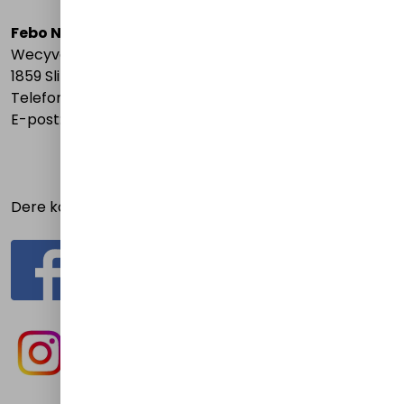
Febo Norge A/S
Wecyveien 9
1859 Slitu
Telefon: 69 89 69 99
E-post:
bestilling@febo.no
Dere kan også følge oss på: