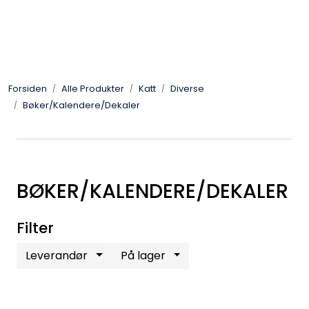
Skip to main content
Alle Produkter
Forsiden
Alle Produkter
Katt
Diverse
Leverandører
Bøker/Kalendere/Dekaler
Nyheter
Hunter
BØKER/KALENDERE/DEKALER
Forhandlersøk
Filter
Leverandør
På lager