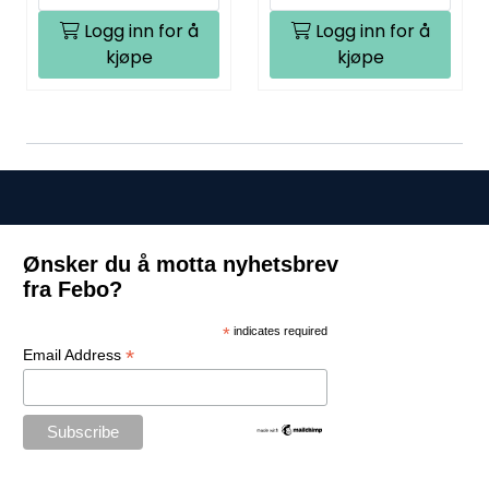
Logg inn for å
Logg inn for å
kjøpe
kjøpe
Ønsker du å motta nyhetsbrev
fra Febo?
*
indicates required
*
Email Address