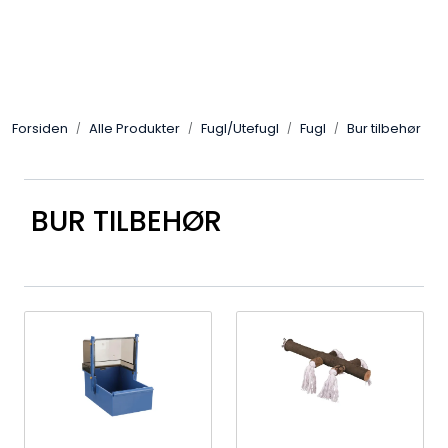
Skip to main content
Alle Produkter
Forsiden
Alle Produkter
Fugl/Utefugl
Fugl
Bur tilbehør
Leverandører
Nyheter
BUR TILBEHØR
Hunter
Forhandlersøk