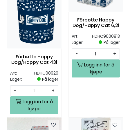
Fôrbøtte Happy
Dog/Happy Cat 6,2l
Art:
HDHC9000813
Lager:
På lager
-
+
Fôrbøtte Happy
Dog/Happy Cat 43l
Logg inn for å
kjøpe
Art:
HDHC08920
Lager:
På lager
-
+
Logg inn for å
kjøpe