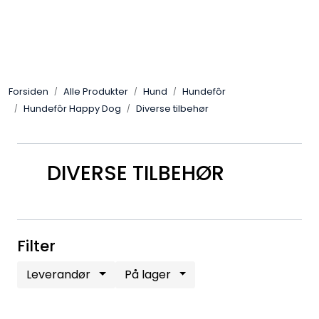
Skip to main content
Alle Produkter
Forsiden
Alle Produkter
Hund
Hundefôr
Leverandører
Hundefôr Happy Dog
Diverse tilbehør
Nyheter
DIVERSE TILBEHØR
Hunter
Forhandlersøk
Filter
Leverandør
På lager