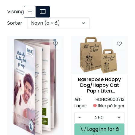
Visning
Sorter
Bærepose Happy
Dog/Happy Cat
Papir Liten
18,5x9,7x22cm
Art:
HDHC9000713
Lager:
Ikke på lager
-
+
Logg inn for å