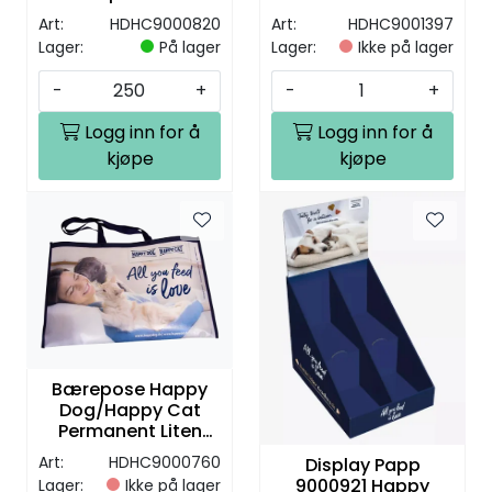
32x17x41cm
54x37cm
Art:
HDHC9000820
Art:
HDHC9001397
Lager:
På lager
Lager:
Ikke på lager
-
+
-
+
Logg inn for å
Logg inn for å
kjøpe
kjøpe
Bærepose Happy
Dog/Happy Cat
Permanent Liten
54x37cm
Art:
HDHC9000760
Display Papp
9000921 Happy
Lager:
Ikke på lager