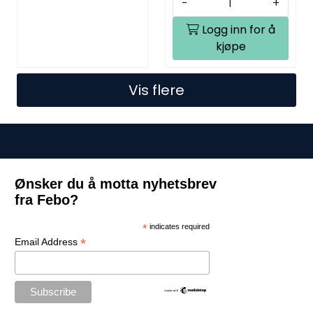
-
+
Logg inn for å
kjøpe
Vis flere
Ønsker du å motta nyhetsbrev
fra Febo?
*
indicates required
*
Email Address