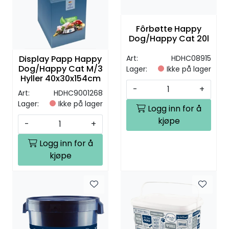
Fôrbøtte Happy
Dog/Happy Cat 20l
Display Papp Happy
Art:
HDHC08915
Dog/Happy Cat M/3
Lager:
Ikke på lager
Hyller 40x30x154cm
-
+
Art:
HDHC9001268
Lager:
Ikke på lager
Logg inn for å
kjøpe
-
+
Logg inn for å
kjøpe