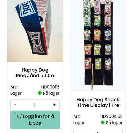
Happy Dog
Ringbånd 500m
Art:
HD000115
Lager:
På lager
Happy Dog Snack
-
+
Time Display i Tre
Logg inn for å
Art:
HD9001565
Lager:
På lager
kjøpe