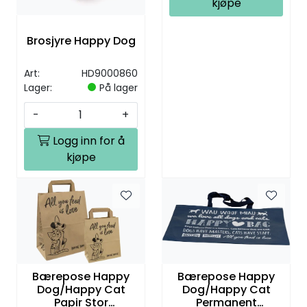
kjøpe
Brosjyre Happy Dog
Art:
HD9000860
Lager:
På lager
-
+
Logg inn for å
kjøpe
Bærepose Happy
Bærepose Happy
Dog/Happy Cat
Dog/Happy Cat
Papir Stor
Permanent