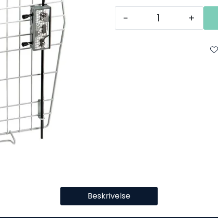
-
+
Beskrivelse