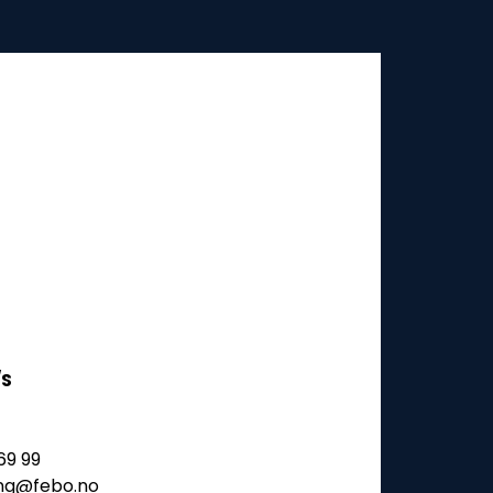
/S
69 99
ling@febo.no