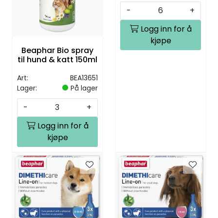
-
+
Logg inn for å
kjøpe
Beaphar Bio spray
til hund & katt 150ml
Art:
BEA13651
Lager:
På lager
-
+
Logg inn for å
kjøpe