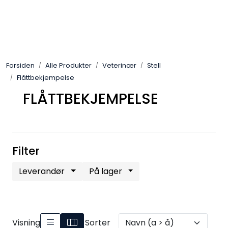
Skip to main content
Alle Produkter
Forsiden
Alle Produkter
Veterinær
Stell
Leverandører
Flåttbekjempelse
FLÅTTBEKJEMPELSE
Nyheter
Hunter
Filter
Forhandlersøk
Leverandør
På lager
Visning
Sorter