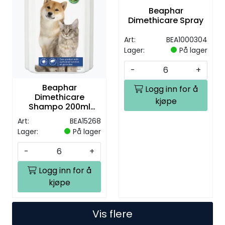
Beaphar
Dimethicare Spray
Art:
BEA1000304
Lager:
På lager
-
+
Beaphar
Logg inn for å
Dimethicare
kjøpe
Shampo 200ml
Hund/katt
Art:
BEA15268
Lager:
På lager
-
+
Logg inn for å
kjøpe
Vis flere