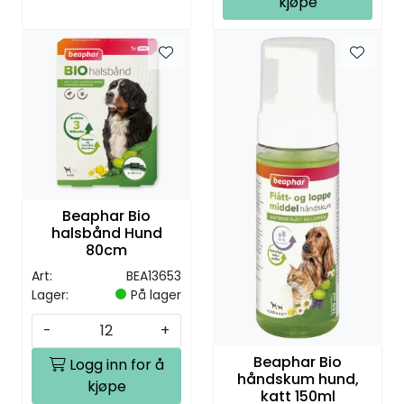
kjøpe
Beaphar Bio
halsbånd Hund
80cm
Art:
BEA13653
Lager:
På lager
-
+
Beaphar Bio
Logg inn for å
håndskum hund,
kjøpe
katt 150ml