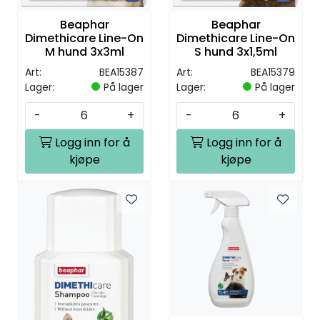
Beaphar
Beaphar
Dimethicare Line-On
Dimethicare Line-On
M hund 3x3ml
S hund 3x1,5ml
Art:
BEA15387
Art:
BEA15379
Lager:
På lager
Lager:
På lager
-
+
-
+
Logg inn for å
Logg inn for å
kjøpe
kjøpe