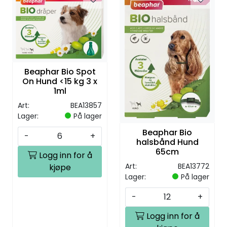
Beaphar Bio Spot
On Hund <15 kg 3 x
1ml
Art:
BEA13857
Lager:
På lager
Beaphar Bio
-
+
halsbånd Hund
65cm
Logg inn for å
Art:
BEA13772
kjøpe
Lager:
På lager
-
+
Logg inn for å