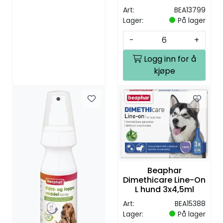
Art:
BEA13799
Lager:
På lager
-
+
Logg inn for å
kjøpe
Beaphar
Dimethicare Line-On
L hund 3x4,5ml
Art:
BEA15388
Lager:
På lager