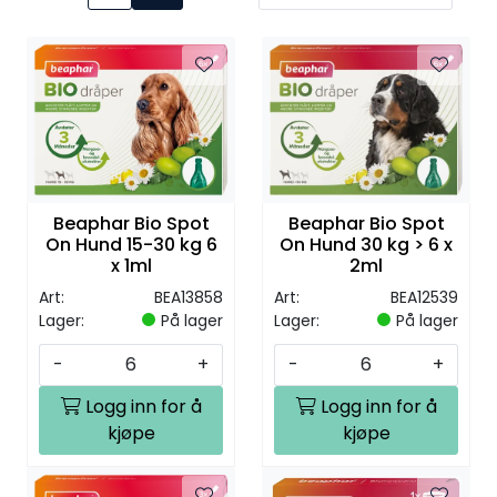
Beaphar Bio Spot
Beaphar Bio Spot
On Hund 15-30 kg 6
On Hund 30 kg > 6 x
x 1ml
2ml
Art:
BEA13858
Art:
BEA12539
Lager:
På lager
Lager:
På lager
-
+
-
+
Logg inn for å
Logg inn for å
kjøpe
kjøpe