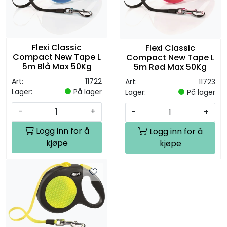
Flexi Classic
Flexi Classic
Compact New Tape L
Compact New Tape L
5m Blå Max 50Kg
5m Rød Max 50Kg
Art:
11722
Art:
11723
Lager:
På lager
Lager:
På lager
-
+
-
+
Logg inn for å
Logg inn for å
kjøpe
kjøpe