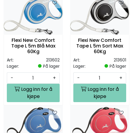
Flexi New Comfort
Flexi New Comfort
Tape L 5m Blå Max
Tape L 5m Sort Max
60Kg
60Kg
Art:
213602
Art:
213601
Lager:
På lager
Lager:
På lager
-
+
-
+
Logg inn for å
Logg inn for å
kjøpe
kjøpe