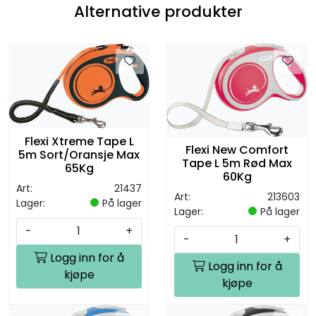
Alternative produkter
Flexi Xtreme Tape L
Flexi New Comfort
5m Sort/Oransje Max
Tape L 5m Rød Max
65Kg
60Kg
Art:
21437
Art:
213603
Lager:
På lager
Lager:
På lager
-
+
-
+
Logg inn for å
Logg inn for å
kjøpe
kjøpe