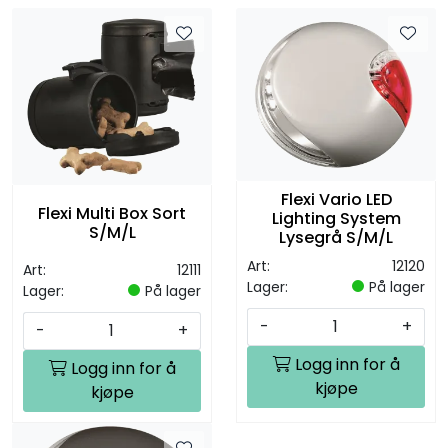
Flexi Vario LED
Flexi Multi Box Sort
Lighting System
S/M/L
Lysegrå S/M/L
Art:
12120
Art:
12111
Lager:
På lager
Lager:
På lager
-
+
-
+
Logg inn for å
Logg inn for å
kjøpe
kjøpe