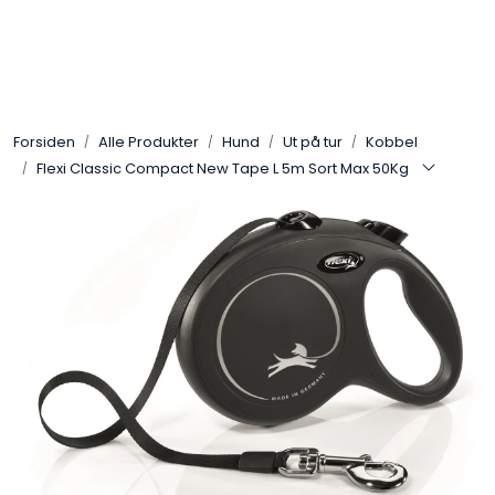
Skip to main content
Alle Produkter
Forsiden
Alle Produkter
Hund
Ut på tur
Kobbel
Leverandører
Flexi Classic Compact New Tape L 5m Sort Max 50Kg
Nyheter
Hunter
Forhandlersøk