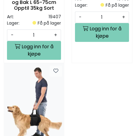
og Bak L 65-75cm
Lager:
Få på lager
Opptil 35kg Sort
-
+
Art:
19407
Lager:
Få på lager
Logg inn for å
-
+
kjøpe
Logg inn for å
kjøpe