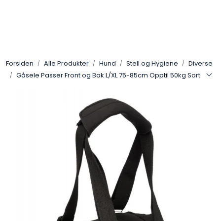
Skip to main content
Alle Produkter
Forsiden
Alle Produkter
Hund
Stell og Hygiene
Diverse
Leverandører
Gåsele Passer Front og Bak L/XL 75-85cm Opptil 50kg Sort
Nyheter
Hunter
Forhandlersøk