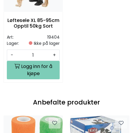
Løftesele XL 85-95cm
Opptil 50kg Sort
Art:
19404
Lager:
Ikke på lager
-
+
Logg inn for å
kjøpe
Anbefalte produkter