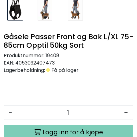
Gåsele Passer Front og Bak L/XL 75-
85cm Opptil 50kg Sort
Produktnummer:
19408
EAN:
4053032407473
Lagerbeholdning:
Få på lager
-
+
Logg inn for å kjøpe