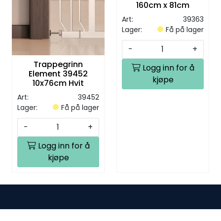
160cm x 81cm
Art:
39363
Lager:
Få på lager
-
+
Trappegrinn
Logg inn for å
Element 39452
kjøpe
10x76cm Hvit
Art:
39452
Lager:
Få på lager
-
+
Logg inn for å
kjøpe