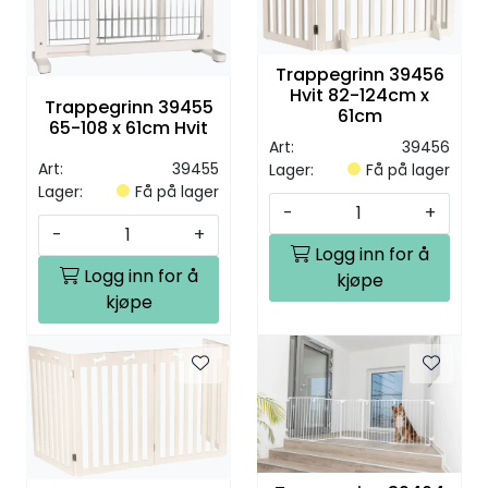
Trappegrinn 39456
Hvit 82-124cm x
Trappegrinn 39455
61cm
65-108 x 61cm Hvit
Art:
39456
Art:
39455
Lager:
Få på lager
Lager:
Få på lager
-
+
-
+
Logg inn for å
Logg inn for å
kjøpe
kjøpe