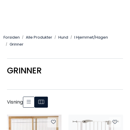
Skip to main content
Alle Produkter
Forsiden
Alle Produkter
Hund
I Hjemmet/Hagen
Leverandører
Grinner
Nyheter
GRINNER
Hunter
Forhandlersøk
Visning