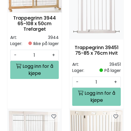
Trappegrinn 3944
65-108 x 50cm
Trefarget
Art:
3944
Lager:
Ikke på lager
Trappegrinn 39451
75-85 x 76cm Hvit
-
+
Art:
39451
Logg inn for å
Lager:
På lager
kjøpe
-
+
Logg inn for å
kjøpe