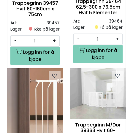
Trappegrinn 39464
Trappegrinn 39457
62,5-300 x 76,5cm
Hvit 60-160cm x
Hvit 5 Elementer
75cm
Art:
39464
Art:
39457
Lager:
Få på lager
Lager:
Ikke på lager
-
+
-
+
Logg inn for å
Logg inn for å
kjøpe
kjøpe
Trappegrinn M/Dør
39363 Hvit 60-