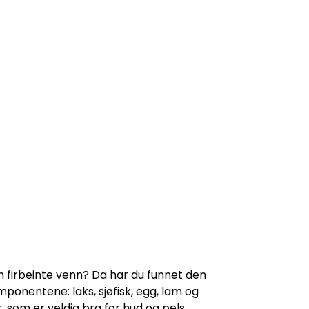
in firbeinte venn? Da har du funnet den
mponentene: laks, sjøfisk, egg, lam og
 som er veldig bra for hud og pels.