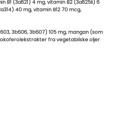
in B1 (3a821) 4 mg, vitamin B2 (3a825ii) 6
3a314) 40 mg, vitamin B12 70 mcg,
3b603, 3b606, 3b607) 105 mg, mangan (som
okoferolekstrakter fra vegetabilske oljer