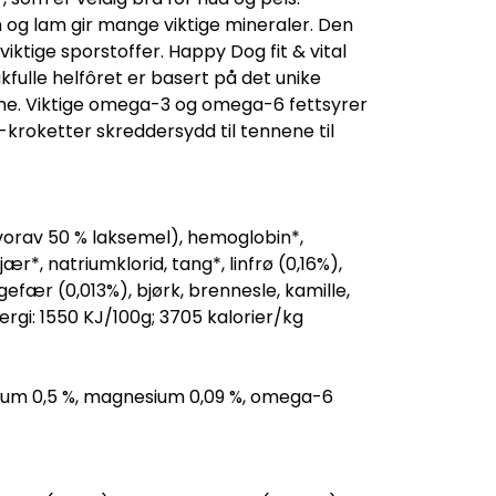
in og lam gir mange viktige mineraler. Den
iktige sporstoffer. Happy Dog fit & vital
kfulle helfôret er basert på det unike
dene. Viktige omega-3 og omega-6 fettsyrer
L-kroketter skreddersydd til tennene til
 hvorav 50 % laksemel), hemoglobin*,
ær*, natriumklorid, tang*, linfrø (0,16%),
ngefær (0,013%), bjørk, brennesle, kamille,
nergi: 1550 KJ/100g; 3705 kalorier/kg
, kalium 0,5 %, magnesium 0,09 %, omega-6