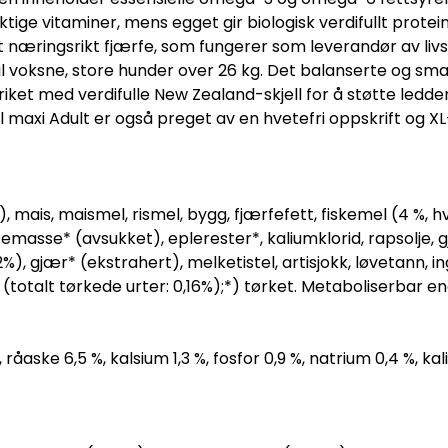
ktige vitaminer, mens egget gir biologisk verdifullt prote
 næringsrikt fjærfe, som fungerer som leverandør av livsv
il voksne, store hunder over 26 kg. Det balanserte og sma
iket med verdifulle New Zealand-skjell for å støtte led
al maxi Adult er også preget av en hvetefri oppskrift og X
, mais, maismel, rismel, bygg, fjærfefett, fiskemel (4 %,
emasse* (avsukket), eplerester*, kaliumklorid, rapsolje, gj
2%), gjær* (ekstrahert), melketistel, artisjokk, løvetann, i
an (totalt tørkede urter: 0,16%);*) tørket. Metaboliserbar e
 %, råaske 6,5 %, kalsium 1,3 %, fosfor 0,9 %, natrium 0,4 %