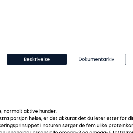
Beskrivelse
Dokumentarkiv
e, normalt aktive hunder.
ra porsjon helse, er det akkurat det du leter etter for d
næringsprinsippet i naturen sørger de fem ulike proteinko
ksen inneholder essensielle omega-3 og omega-6 fettsyrer,