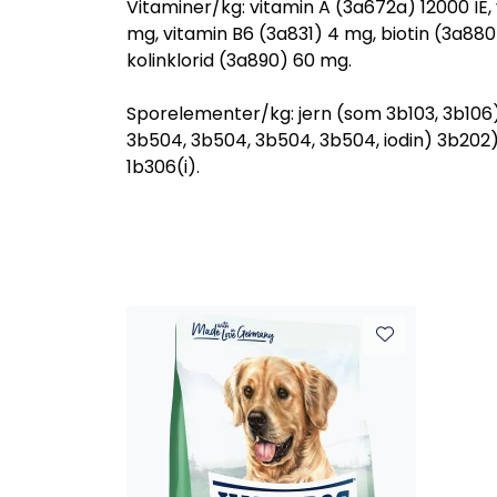
Vitaminer/kg: vitamin A (3a672a) 12000 IE, 
mg, vitamin B6 (3a831) 4 mg, biotin (3a88
kolinklorid (3a890) 60 mg.
Sporelementer/kg: jern (som 3b103, 3b10
3b504, 3b504, 3b504, 3b504, iodin) 3b202) 
1b306(i).