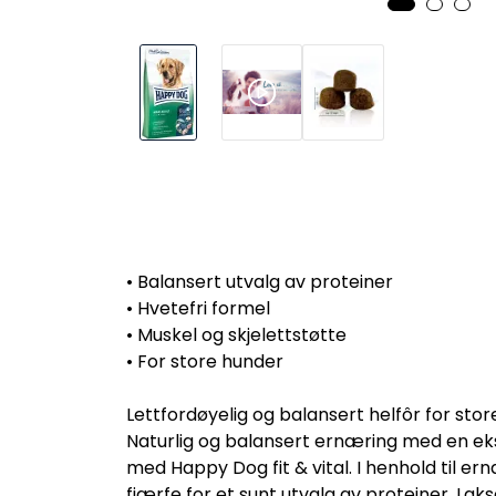
• Balansert utvalg av proteiner
• Hvetefri formel
• Muskel og skjelettstøtte
• For store hunder
Lettfordøyelig og balansert helfôr for stor
Naturlig og balansert ernæring med en ekst
med Happy Dog fit & vital. I henhold til er
fjærfe for et sunt utvalg av proteiner. La