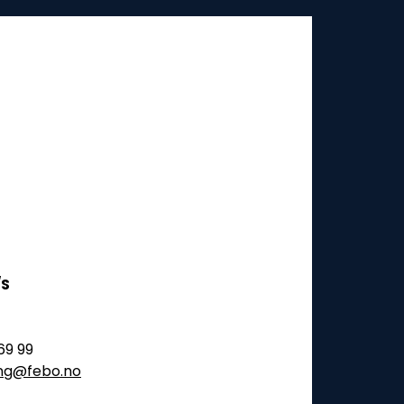
/S
69 99
ling@febo.no