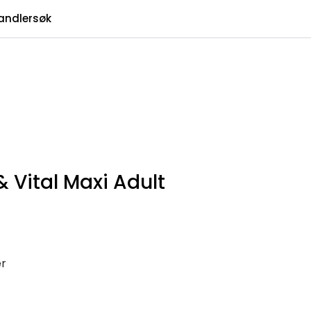
0
andlersøk
Infosenter
Favoritter
Logg inn
 Vital Maxi Adult
er