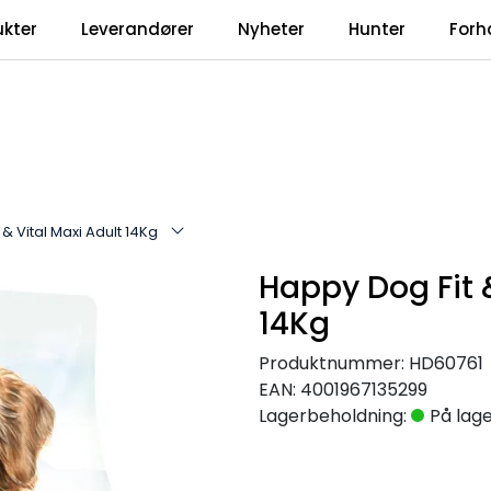
ukter
Leverandører
Nyheter
Hunter
Forh
& Vital Maxi Adult 14Kg
Happy Dog Fit &
14Kg
Produktnummer:
HD60761
EAN:
4001967135299
Lagerbeholdning:
På lag