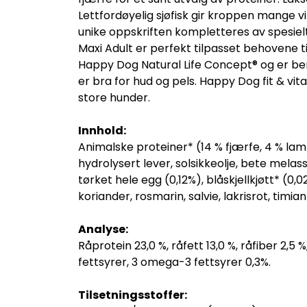
Lettfordøyelig sjøfisk gir kroppen mange vi
unike oppskriften kompletteres av spesielt
Maxi Adult er perfekt tilpasset behovene t
Happy Dog Natural Life Concept® og er ber
er bra for hud og pels. Happy Dog fit & vit
store hunder.
Innhold:
Animalske proteiner* (14 % fjærfe, 4 % lam)
hydrolysert lever, solsikkeolje, bete melass
tørket hele egg (0,12%), blåskjellkjøtt* (0,0
koriander, rosmarin, salvie, lakrisrot, timi
Analyse:
Råprotein 23,0 %, råfett 13,0 %, råfiber 2,5
fettsyrer, 3 omega-3 fettsyrer 0,3%.
Tilsetningsstoffer: