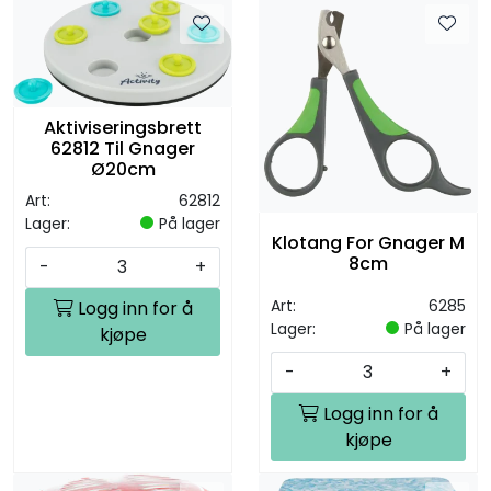
Aktiviseringsbrett
62812 Til Gnager
Ø20cm
Art:
62812
Lager:
På lager
Klotang For Gnager M
8cm
-
+
Art:
6285
Logg inn for å
Lager:
På lager
kjøpe
-
+
Logg inn for å
kjøpe