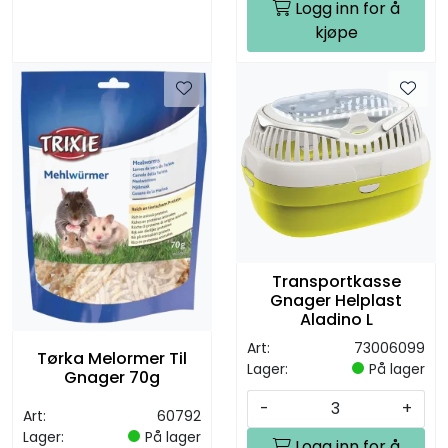
Logg inn for å
kjøpe
Transportkasse
Gnager Helplast
Aladino L
Art:
73006099
Tørka Melormer Til
Lager:
På lager
Gnager 70g
-
+
Art:
60792
Lager:
På lager
Logg inn for å