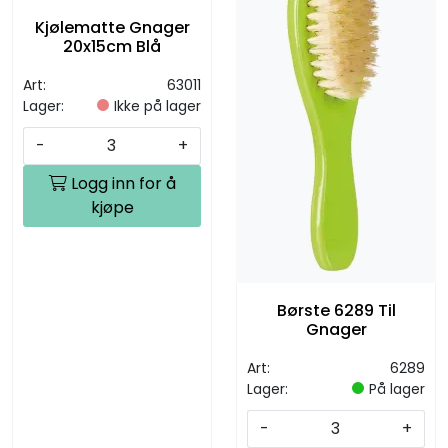
Kjølematte Gnager
20x15cm Blå
Art:
63011
Lager:
Ikke på lager
-
+
Logg inn for å
kjøpe
Børste 6289 Til
Gnager
Art:
6289
Lager:
På lager
-
+