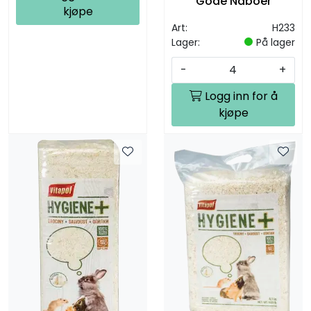
Gode Naboer
kjøpe
Art:
H233
Lager:
På lager
-
+
Logg inn for å
kjøpe