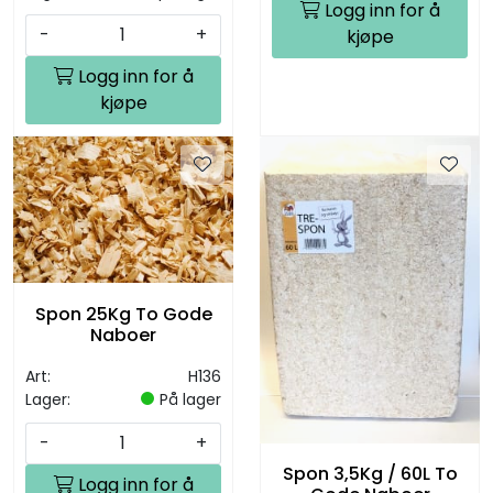
Logg inn for å
-
+
kjøpe
Logg inn for å
kjøpe
Spon 25Kg To Gode
Naboer
Art:
H136
Lager:
På lager
-
+
Spon 3,5Kg / 60L To
Logg inn for å