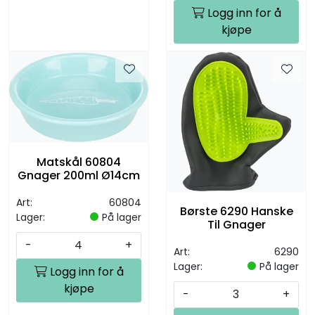
Logg inn for å
kjøpe
Matskål 60804
Gnager 200ml Ø14cm
Art:
60804
Børste 6290 Hanske
Lager:
På lager
Til Gnager
-
+
Art:
6290
Lager:
På lager
Logg inn for å
kjøpe
-
+