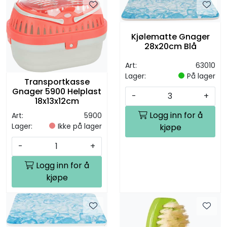
Kjølematte Gnager
28x20cm Blå
Art:
63010
Lager:
På lager
Transportkasse
Gnager 5900 Helplast
-
+
18x13x12cm
Logg inn for å
Art:
5900
Lager:
Ikke på lager
kjøpe
-
+
Logg inn for å
kjøpe