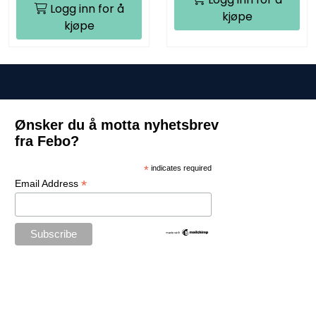
Logg inn for å
kjøpe
kjøpe
Ønsker du å motta nyhetsbrev
fra Febo?
*
indicates required
*
Email Address