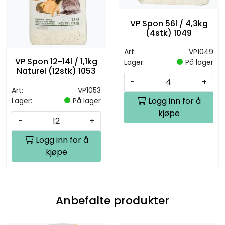
VP Spon 56l / 4,3kg
(4stk) 1049
Art:
VP1049
VP Spon 12-14l / 1,1kg
Lager:
På lager
Naturel (12stk) 1053
-
+
Art:
VP1053
Logg inn for å
Lager:
På lager
kjøpe
-
+
Logg inn for å
kjøpe
Anbefalte produkter