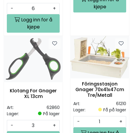
kjøpe
-
+
Logg inn for å
kjøpe
Fôringsstasjon
Gnager 70x41x47cm
Klotang For Gnager
Tre/Metall
XL 13cm
Art:
61210
Art:
62860
Lager:
Få på lager
Lager:
På lager
-
+
-
+
Logg inn for å