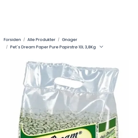
Skip to main content
Alle Produkter
Forsiden
Alle Produkter
Gnager
Leverandører
Pet`s Dream Paper Pure Papirstrø 10L 3,8Kg
Nyheter
Hunter
Forhandlersøk