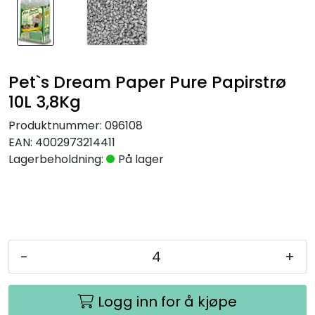
Pet`s Dream Paper Pure Papirstrø
10L 3,8Kg
Produktnummer:
096108
EAN:
4002973214411
Lagerbeholdning:
På lager
-
+
Logg inn for å kjøpe