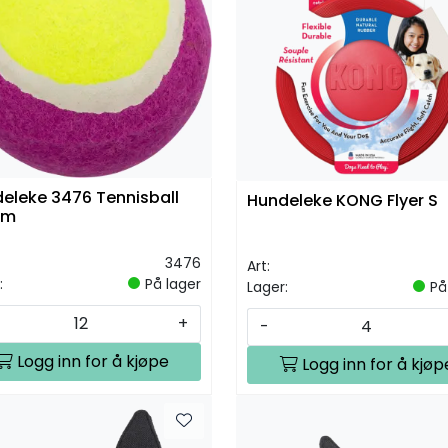
eleke 3476 Tennisball
Hundeleke KONG Flyer S
cm
3476
Art:
:
På lager
Lager:
På
+
-
Logg inn for å kjøpe
Logg inn for å kjøp