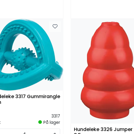
eleke 3317 Gummirangle
m
3317
:
På lager
Hundeleke 3326 Jumper