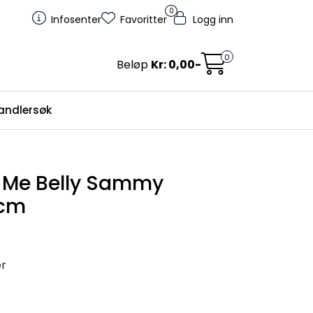
0
Infosenter
Favoritter
Logg inn
0
Beløp
Kr: 0,00-
andlersøk
e Me Belly Sammy
2cm
er