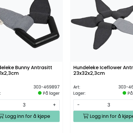
eleke Bunny Antrasitt
Hundeleke Iceflower Antr
1x2,3cm
23x32x2,3cm
303-469897
Art:
303-4
:
På lager
Lager:
På
+
-
Logg inn for å kjøpe
Logg inn for å kjøp