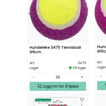
Hund
Hundeleke 3475 Tennisball
Ø10
Ø6cm
Art:
Art:
3475
Lager
Lager:
På lager
-
-
+
Logg inn for å kjøpe