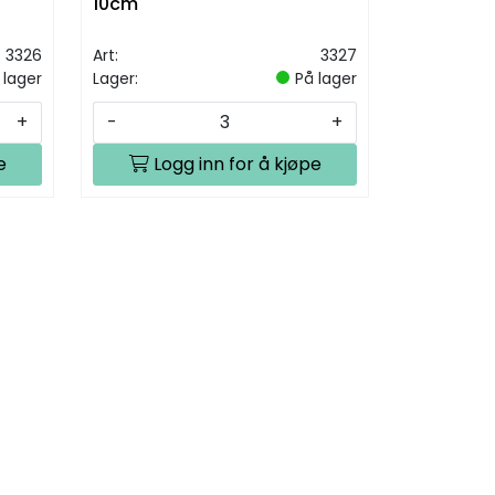
10cm
3326
Art:
3327
 lager
Lager:
På lager
+
-
+
e
Logg inn for å kjøpe