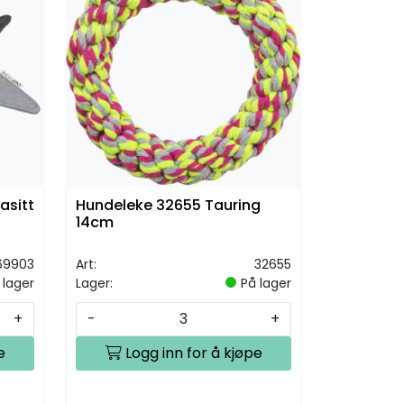
asitt
Hundeleke 32655 Tauring
14cm
69903
Art:
32655
 lager
Lager:
På lager
+
-
+
e
Logg inn for å kjøpe