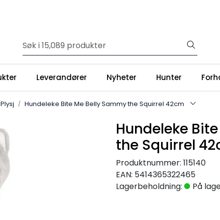
ukter
Leverandører
Nyheter
Hunter
Forh
/Plysj
Hundeleke Bite Me Belly Sammy the Squirrel 42cm
Hundeleke Bit
the Squirrel 4
Produktnummer:
115140
EAN:
5414365322465
Lagerbeholdning:
På lag