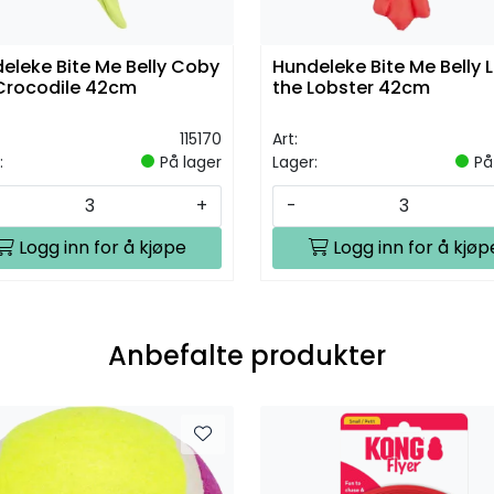
eleke Bite Me Belly Coby
Hundeleke Bite Me Belly 
Crocodile 42cm
the Lobster 42cm
115170
Art:
:
På lager
Lager:
På
+
-
Logg inn for å kjøpe
Logg inn for å kjøp
Anbefalte produkter