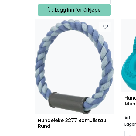
Logg inn for å kjøpe
Hund
14c
Art:
Hundeleke 3277 Bomullstau
Lager
Rund