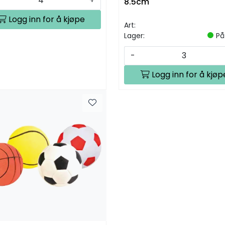
+
8.5cm
Logg inn for å kjøpe
Art:
Lager:
På
-
Logg inn for å kjøp