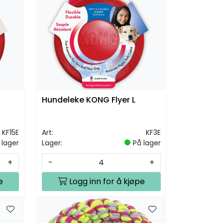
Hundeleke KONG Flyer L
KF15E
Art:
KF3E
 lager
Lager:
På lager
+
-
+
e
Logg inn for å kjøpe