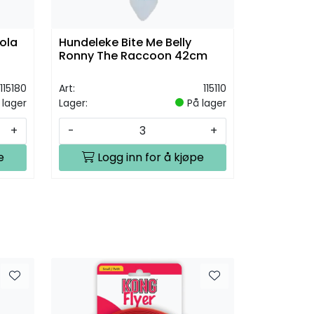
Lola
Hundeleke Bite Me Belly
Ronny The Raccoon 42cm
115180
Art:
115110
 lager
Lager:
På lager
+
-
+
e
Logg inn for å kjøpe