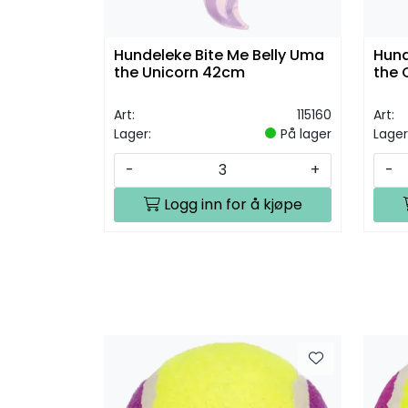
Hundeleke Bite Me Belly Uma
Hund
the Unicorn 42cm
the 
Art:
115160
Art:
Lager:
På lager
Lager
-
+
-
Logg inn for å kjøpe