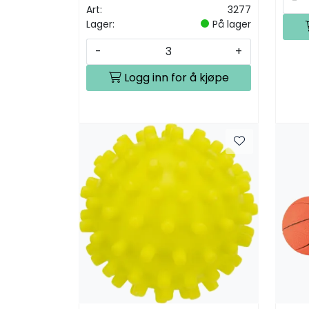
-
Art:
3277
Lager:
På lager
-
+
Logg inn for å kjøpe