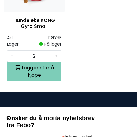
Hundeleke KONG
Gyro Small
Art:
PGY3E
Lager:
På lager
-
+
Logg inn for å
kjøpe
Ønsker du å motta nyhetsbrev
fra Febo?
indicates required