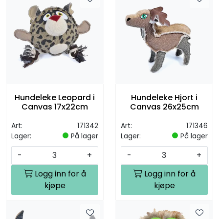
Hundeleke Leopard i
Hundeleke Hjort i
Canvas 17x22cm
Canvas 26x25cm
Art:
171342
Art:
171346
Lager:
På lager
Lager:
På lager
-
+
-
+
Logg inn for å
Logg inn for å
kjøpe
kjøpe