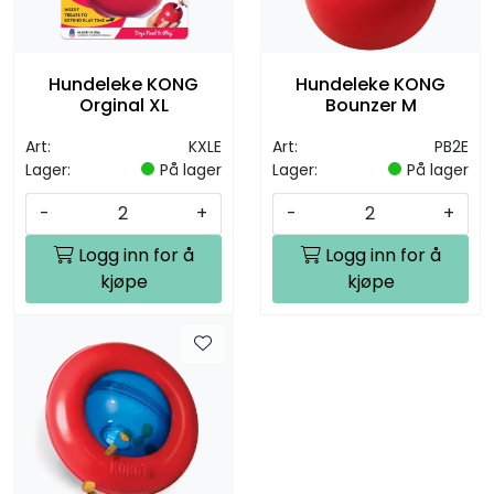
Hundeleke KONG
Hundeleke KONG
Orginal XL
Bounzer M
Art:
KXLE
Art:
PB2E
Lager:
På lager
Lager:
På lager
-
+
-
+
Logg inn for å
Logg inn for å
kjøpe
kjøpe