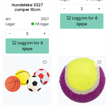
Hundeleke 3327
-
+
Jumper 10cm
Logg inn for å
Art:
3327
kjøpe
Lager:
På lager
-
+
Logg inn for å
kjøpe