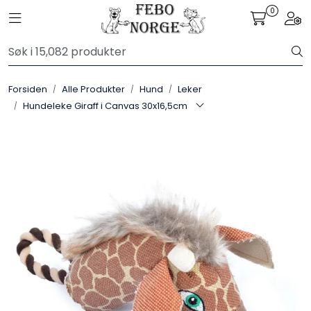
Skip to main content
0
Toggle navigation
Togg
Alle Produkter
Forsiden
Alle Produkter
Hund
Leker
Leverandører
Hundeleke Giraff i Canvas 30x16,5cm
Nyheter
Hunter
Forhandlersøk