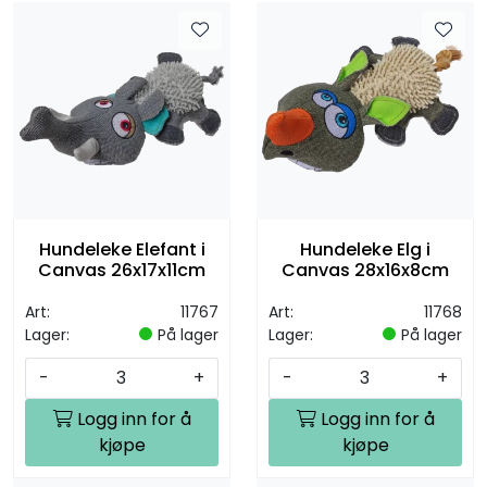
Hundeleke Elefant i
Hundeleke Elg i
Canvas 26x17x11cm
Canvas 28x16x8cm
Art:
11767
Art:
11768
Lager:
På lager
Lager:
På lager
-
+
-
+
Logg inn for å
Logg inn for å
kjøpe
kjøpe