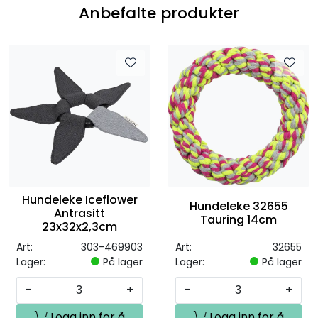
Anbefalte produkter
Hundeleke Iceflower
Hundeleke 32655
Antrasitt
Tauring 14cm
23x32x2,3cm
Art:
303-469903
Art:
32655
Lager:
På lager
Lager:
På lager
-
+
-
+
Logg inn for å
Logg inn for å