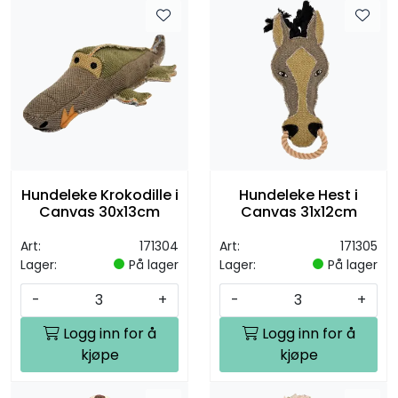
Hundeleke Krokodille i
Hundeleke Hest i
Canvas 30x13cm
Canvas 31x12cm
Art:
171304
Art:
171305
Lager:
På lager
Lager:
På lager
-
+
-
+
Logg inn for å
Logg inn for å
kjøpe
kjøpe