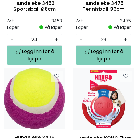
Hundeleke 3453
Hundeleke 3475
Sportsball Ø6cm
Tennisball Ø6cm
Art:
3453
Art:
3475
Lager:
På lager
Lager:
På lager
-
+
-
+
Logg inn for å
Logg inn for å
kjøpe
kjøpe
Hundeleke 3476