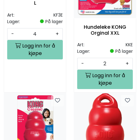
L
Art:
KF3E
Lager:
På lager
Hundeleke KONG
Orginal XXL
-
+
Art:
KKE
Logg inn for å
Lager:
På lager
kjøpe
-
+
Logg inn for å
kjøpe