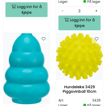
Lager:
På lager
Logg inn for å
-
+
kjøpe
Logg inn for å
kjøpe
Hundeleke 3429
Piggsvinball 10cm
Art:
3429
Lager:
På lager