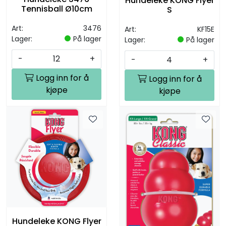
Hundeleke KONG Flyer
Tennisball Ø10cm
S
Art:
3476
Art:
KF15E
Lager:
På lager
Lager:
På lager
-
+
-
+
Logg inn for å
Logg inn for å
kjøpe
kjøpe
Hundeleke KONG Flyer