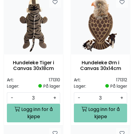
Hundeleke Tiger i
Hundeleke Ørn i
Canvas 30x18cm
Canvas 30x14cm
Art:
171310
Art:
171312
Lager:
På lager
Lager:
På lager
-
+
-
+
Logg inn for å
Logg inn for å
kjøpe
kjøpe