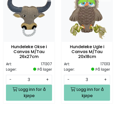
Hundeleke Okse i
Hundeleke Ugle i
Canvas M/Tau
Canvas M/Tau
26x27cm
20x18cm
Art:
171307
Art:
171313
Lager:
På lager
Lager:
På lager
-
+
-
+
Logg inn for å
Logg inn for å
kjøpe
kjøpe