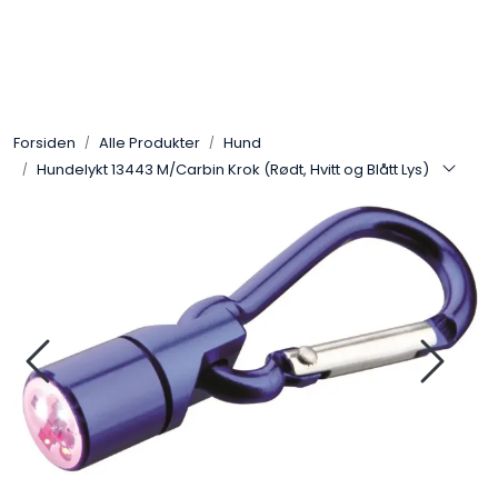
Skip to main content
Alle Produkter
Forsiden
Alle Produkter
Hund
Leverandører
Hundelykt 13443 M/Carbin Krok (Rødt, Hvitt og Blått Lys)
Nyheter
Hunter
Forhandlersøk