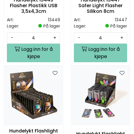
Flasher Plastikk USB
Safer Light Flasher
3,5x4,3cm
Silikon 8cm
Art:
13449
Art:
13447
Lager:
På lager
Lager:
På lager
-
+
-
+
Logg inn for å
Logg inn for å
kjøpe
kjøpe
Hundelykt Flashlight
Hundelykt Flashlight