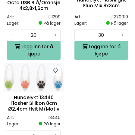
Octa USB Blå/Oransje
Fluo Mix 8x3cm
4x2,8x1,6cm
Art:
L11299
Art:
L1270019
Lager:
På lager
Lager:
På lager
-
+
-
+
Logg inn for å
Logg inn for å
kjøpe
kjøpe
Hundelykt 13440
Flasher Silikon 8cm
Ø2,4cm Hvit M/Motiv
Art:
13440
Lager:
På lager