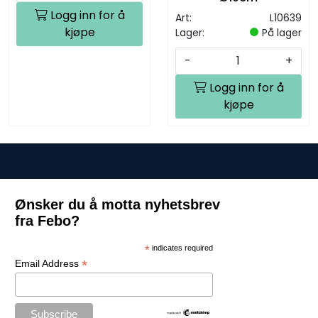
Logg inn for å
Art:
L10639
kjøpe
Lager:
På lager
-
+
Logg inn for å
kjøpe
Ønsker du å motta nyhetsbrev
fra Febo?
*
indicates required
*
Email Address