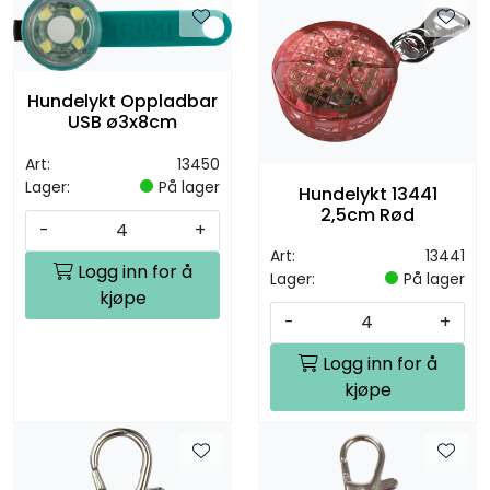
Hundelykt Oppladbar
USB ø3x8cm
Art:
13450
Lager:
På lager
Hundelykt 13441
2,5cm Rød
-
+
Art:
13441
Logg inn for å
Lager:
På lager
kjøpe
-
+
Logg inn for å
kjøpe