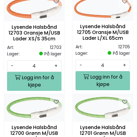
Lysende Halsbånd
Lysende Halsbånd
12705 Oransje M/USB
12703 Oransje M/USB
Lader L/XL 65cm
Lader XS/S 35cm
Art:
12705
Art:
12703
Lager:
På lager
Lager:
På lager
-
+
-
+
Logg inn for å
Logg inn for å
kjøpe
kjøpe
Lysende Halsbånd
Lysende Halsbånd
12700 Grønn M/USB
12701 Grønn M/USB