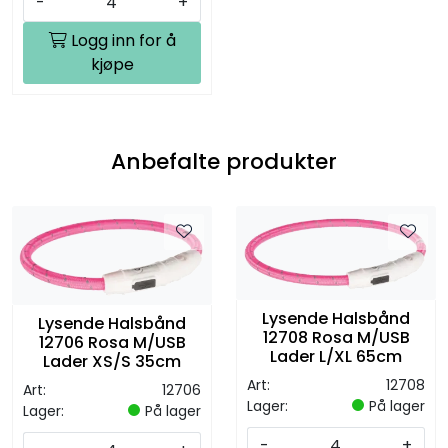
-
+
Logg inn for å
kjøpe
Anbefalte produkter
Lysende Halsbånd
Lysende Halsbånd
12708 Rosa M/USB
12706 Rosa M/USB
Lader L/XL 65cm
Lader XS/S 35cm
Art:
12708
Art:
12706
Lager:
På lager
Lager:
På lager
-
+