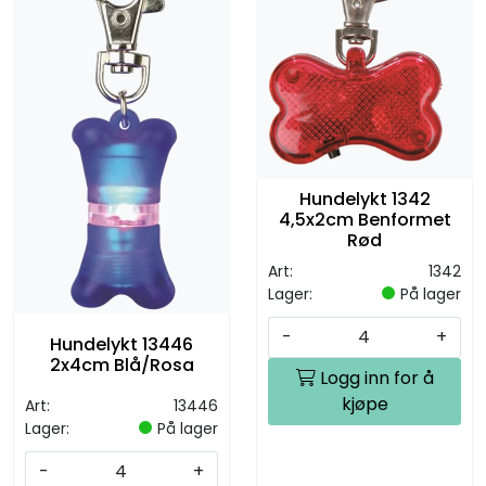
Hundelykt 1342
4,5x2cm Benformet
Rød
Art:
1342
Lager:
På lager
-
+
Hundelykt 13446
2x4cm Blå/Rosa
Logg inn for å
kjøpe
Art:
13446
Lager:
På lager
-
+