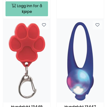
Logg inn for å
kjøpe
Hundelykt 13449
Hundelykt 13447