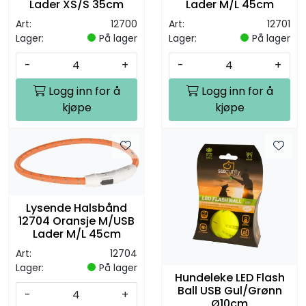
Lader XS/S 35cm
Lader M/L 45cm
Art:
12700
Art:
12701
Lager:
På lager
Lager:
På lager
-
+
-
+
Logg inn for å
Logg inn for å
kjøpe
kjøpe
Lysende Halsbånd
12704 Oransje M/USB
Lader M/L 45cm
Art:
12704
Lager:
På lager
Hundeleke LED Flash
Ball USB Gul/Grønn
-
+
Ø10cm