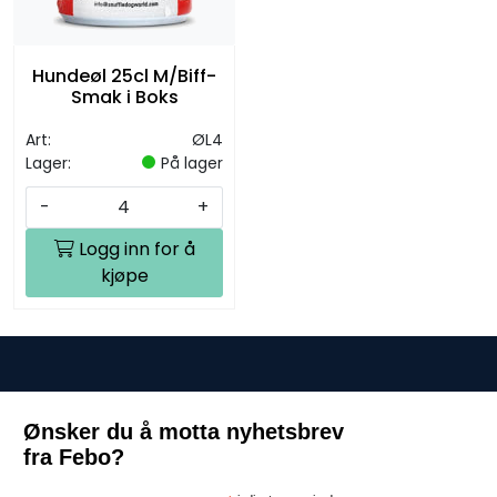
Hundeøl 25cl M/Biff-
Smak i Boks
Art:
ØL4
Lager:
På lager
-
+
Logg inn for å
kjøpe
Ønsker du å motta nyhetsbrev
fra Febo?