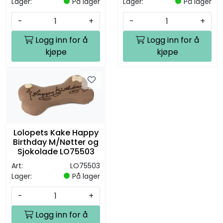
Lager:
På lager
Lager:
På lager
-
+
-
+
Logg inn for å
Logg inn for å
kjøpe
kjøpe
Lolopets Kake Happy
Birthday M/Nøtter og
Sjokolade LO75503
Art:
LO75503
Lager:
På lager
-
+
Logg inn for å