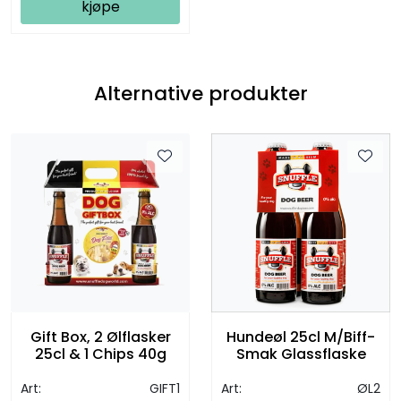
kjøpe
Alternative produkter
Gift Box, 2 Ølflasker
Hundeøl 25cl M/Biff-
25cl & 1 Chips 40g
Smak Glassflaske
Art:
GIFT1
Art:
ØL2