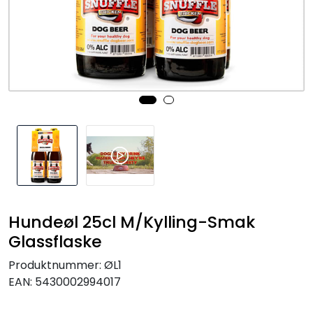
Hundeøl 25cl M/Kylling-Smak
Glassflaske
Produktnummer:
ØL1
EAN:
5430002994017