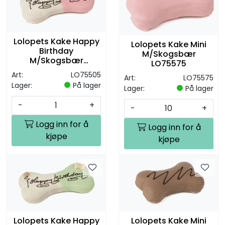
Lolopets Kake Happy
Lolopets Kake Mini
Birthday
M/Skogsbær
M/Skogsbær
LO75575
LO75505
Art:
LO75505
Art:
LO75575
Lager:
På lager
Lager:
På lager
-
+
-
+
Logg inn for å
Logg inn for å
kjøpe
kjøpe
Lolopets Kake Happy
Lolopets Kake Mini