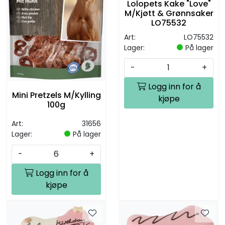
Lolopets Kake "Love"
M/Kjøtt & Grønnsaker
LO75532
Art:
LO75532
Lager:
På lager
-
+
Logg inn for å
Mini Pretzels M/Kylling
kjøpe
100g
Art:
31656
Lager:
På lager
-
+
Logg inn for å
kjøpe