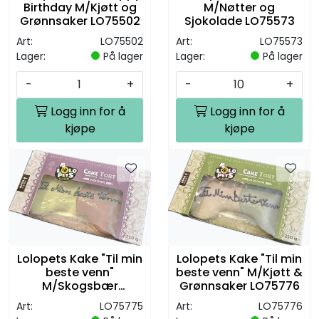
Birthday M/Kjøtt og
M/Nøtter og
Grønnsaker LO75502
Sjokolade LO75573
Art:
LO75502
Art:
LO75573
Lager:
På lager
Lager:
På lager
-
+
-
+
Logg inn for å
Logg inn for å
kjøpe
kjøpe
Lolopets Kake "Til min
Lolopets Kake "Til min
beste venn" M/Kjøtt &
beste venn"
Grønnsaker LO75776
M/Skogsbær
LO75775
Art:
LO75776
Art:
LO75775