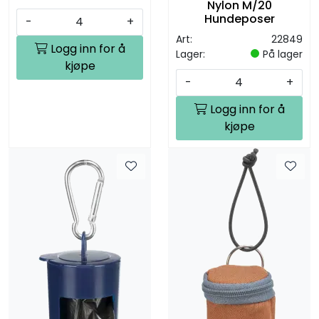
Nylon M/20
Hundeposer
-
+
Art:
22849
Logg inn for å
Lager:
På lager
kjøpe
-
+
Logg inn for å
kjøpe