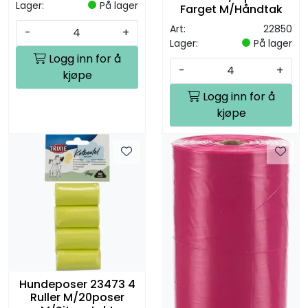
Lager:
På lager
Farget M/Håndtak
Art:
22850
-
+
Lager:
På lager
Logg inn for å
-
+
kjøpe
Logg inn for å
kjøpe
Hundeposer 23473 4
Ruller M/20poser