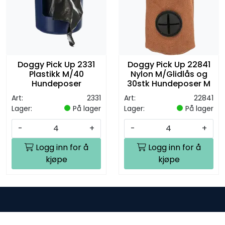
Doggy Pick Up 2331
Doggy Pick Up 22841
Plastikk M/40
Nylon M/Glidlås og
Hundeposer
30stk Hundeposer M
Art:
2331
Art:
22841
Lager:
På lager
Lager:
På lager
-
+
-
+
Logg inn for å
Logg inn for å
kjøpe
kjøpe