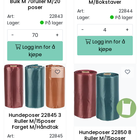
Bulk M 70ruller M/20
M/Bokstaver
poser
Art:
22844
Art:
22843
Lager:
På lager
Lager:
På lager
-
+
-
+
Logg inn for å
Logg inn for å
kjøpe
kjøpe
Hundeposer 22845 3
Ruller M/15poser
Farget M/Håndtak
Hundeposer 22850 8
Art:
22845
Ruller M/15poser