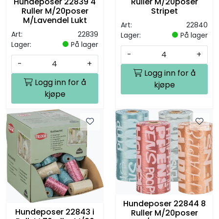
Hundeposer 22839 4
Ruller M/20poser
Ruller M/20poser
Stripet
M/Lavendel Lukt
Art:
22840
Art:
22839
Lager:
På lager
Lager:
På lager
-
+
-
+
Logg inn for å
Logg inn for å
kjøpe
kjøpe
Hundeposer 22844 8
Hundeposer 22843 i
Ruller M/20poser