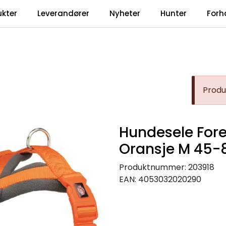
ukter
Leverandører
Nyheter
Hunter
Forh
Produk
Hundesele For
Oransje M 45
Produktnummer:
203918
EAN:
4053032020290