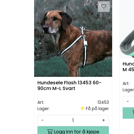
Hund
M 4
Hundesele Flash 13453 60-
Art:
90cm M-L Svart
Lager
-
Art:
13453
Lager:
Få på lager
-
+
Logg inn for å kjøpe