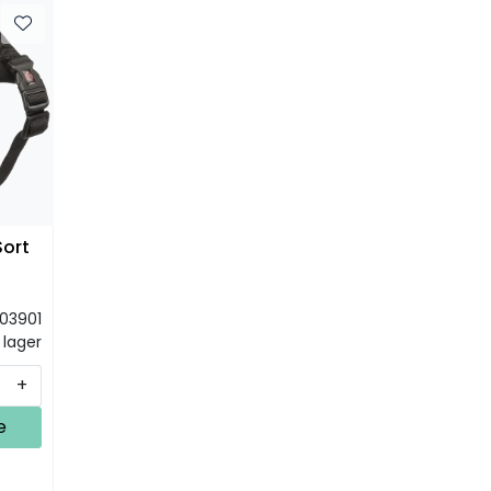
Sort
03901
 lager
+
e