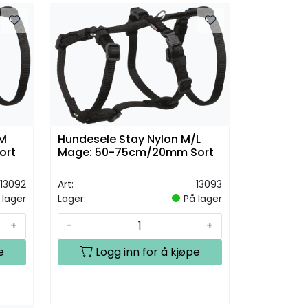
/M
Hundesele Stay Nylon M/L
ort
Mage: 50-75cm/20mm Sort
13092
Art:
13093
 lager
Lager:
På lager
+
-
+
e
Logg inn for å kjøpe