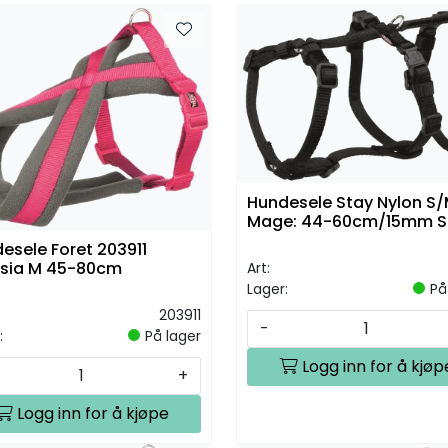
Hundesele Stay Nylon S
Mage: 44-60cm/15mm S
esele Foret 203911
sia M 45-80cm
Art:
Lager:
På
203911
-
:
På lager
Logg inn for å kjøp
+
Logg inn for å kjøpe