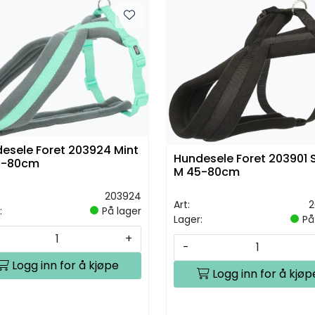
esele Foret 203924 Mint
Hundesele Foret 203901 
5-80cm
M 45-80cm
203924
Art:
2
:
På lager
Lager:
På
+
-
Logg inn for å kjøpe
Logg inn for å kjøp