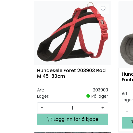
Hundesele Foret 203903 Rød
Hund
M 45-80cm
Fuch
Art:
203903
Art:
Lager:
På lager
Lager
-
+
-
Logg inn for å kjøpe