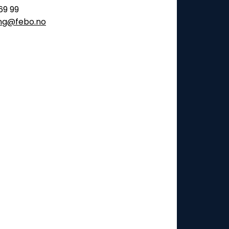
69 99
ling@febo.no