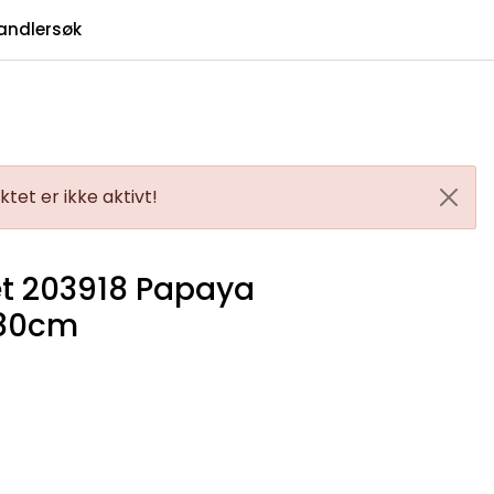
0
andlersøk
Infosenter
Favoritter
Logg inn
tet er ikke aktivt!
et 203918 Papaya
-80cm