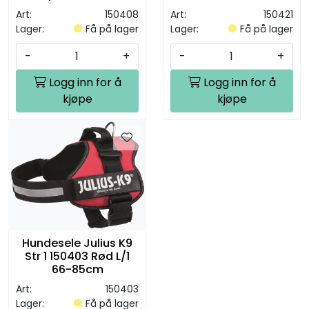
Art:
150408
Art:
150421
Lager:
Få på lager
Lager:
Få på lager
-
+
-
+
Logg inn for å
Logg inn for å
kjøpe
kjøpe
Hundesele Julius K9
Str 1 150403 Rød L/1
66-85cm
Art:
150403
Lager:
Få på lager