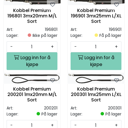
Kobbel Premium
Kobbel Premium
196801 3mx20mm M/L
196901 3mx25mm L/XL
Sort
Sort
Art:
196801
Art:
196901
Lager:
Ikke på lager
Lager:
Få på lager
-
+
-
+
Logg inn for å
Logg inn for å
kjøpe
kjøpe
Kobbel Premium
Kobbel Premium
200201 1mx20mm M/L
200301 1mx25mm L/XL
Sort
Sort
Art:
200201
Art:
200301
Lager:
På lager
Lager:
På lager
-
+
-
+