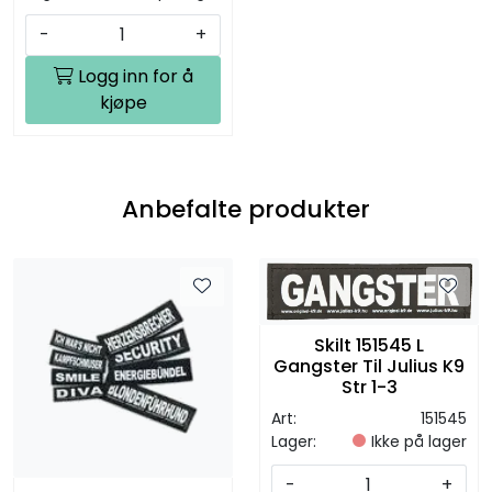
-
+
Logg inn for å
kjøpe
Anbefalte produkter
Skilt 151545 L
Gangster Til Julius K9
Str 1-3
Art:
151545
Lager:
Ikke på lager
-
+