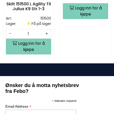
Skilt 151500 L Agility Til
Logg inn for å
Julius K9 Str 1-3
kjøpe
Art:
151500
Lager:
Få på lager
-
+
Logg inn for å
kjøpe
Ønsker du å motta nyhetsbrev
fra Febo?
*
indicates required
*
Email Address