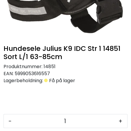
Hundesele Julius K9 IDC Str 1 14851
Sort L/1 63-85cm
Produktnummer:
14851
EAN:
5999053616557
Lagerbeholdning:
Få på lager
-
+