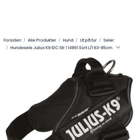
Skip to main content
Alle Produkter
Forsiden
Alle Produkter
Hund
Ut på tur
Seler
Leverandører
Hundesele Julius K9 IDC Str 1 14851 Sort L/1 63-85cm
Nyheter
Hunter
Forhandlersøk