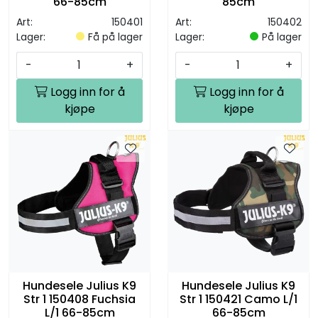
66-85cm
85cm
Art:
150401
Art:
150402
Lager:
Få på lager
Lager:
På lager
-
+
-
+
Logg inn for å
Logg inn for å
kjøpe
kjøpe
Hundesele Julius K9
Hundesele Julius K9
Str 1 150408 Fuchsia
Str 1 150421 Camo L/1
L/1 66-85cm
66-85cm