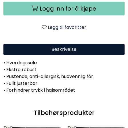
Logg inn for å kjøpe
Legg til favoritter
Beskrivelse
• Hverdagssele
• Ekstra robust
• Pustende, anti-allergisk, hudvennlig fôr
• Fullt justerbar
• Forhindrer trykk i halsområdet
Tilbehørsprodukter