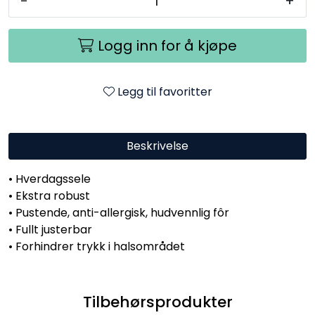
-
+
Logg inn for å kjøpe
Legg til favoritter
Beskrivelse
• Hverdagssele
• Ekstra robust
• Pustende, anti-allergisk, hudvennlig fôr
• Fullt justerbar
• Forhindrer trykk i halsområdet
Tilbehørsprodukter