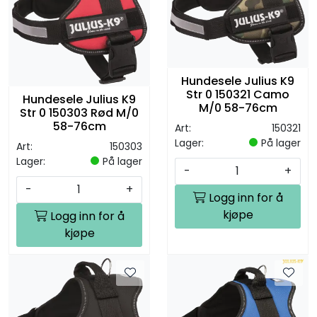
Hundesele Julius K9
Str 0 150321 Camo
Hundesele Julius K9
M/0 58-76cm
Str 0 150303 Rød M/0
58-76cm
Art:
150321
Lager:
På lager
Art:
150303
Lager:
På lager
-
+
-
+
Logg inn for å
kjøpe
Logg inn for å
kjøpe