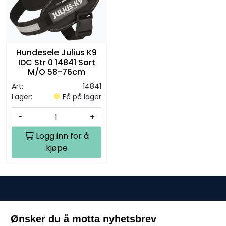
Hundesele Julius K9
IDC Str 0 14841 Sort
M/O 58-76cm
Art:
14841
Lager:
Få på lager
-
+
Logg inn for å
kjøpe
Ønsker du å motta nyhetsbrev