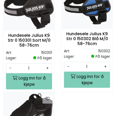
Hundesele Julius K9
Hundesele Julius K9
Str 0 150302 Blå M/0
Str 0 150301 Sort M/0
58-76cm
58-76cm
Art:
150302
Art:
150301
Lager:
På lager
Lager:
På lager
-
+
-
+
Logg inn for å
Logg inn for å
kjøpe
kjøpe