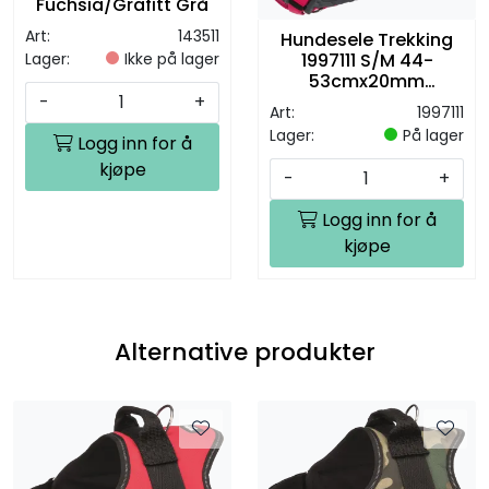
Fuchsia/Grafitt Grå
Art:
143511
Hundesele Trekking
Lager:
Ikke på lager
1997111 S/M 44-
53cmx20mm
-
+
Fuchsia/Grafitt grå
Art:
1997111
Lager:
På lager
Logg inn for å
kjøpe
-
+
Logg inn for å
kjøpe
Alternative produkter