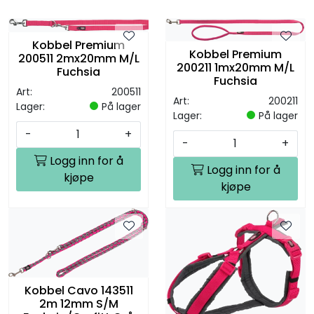
Kobbel Premium
Kobbel Premium
200511 2mx20mm M/L
200211 1mx20mm M/L
Fuchsia
Fuchsia
Art:
200511
Art:
200211
Lager:
På lager
Lager:
På lager
-
+
-
+
Logg inn for å
Logg inn for å
kjøpe
kjøpe
Kobbel Cavo 143511
2m 12mm S/M