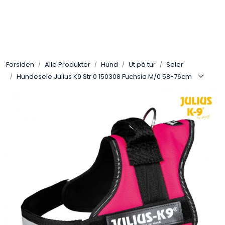
Skip to main content
Alle Produkter
Forsiden
Alle Produkter
Hund
Ut på tur
Seler
Leverandører
Hundesele Julius K9 Str 0 150308 Fuchsia M/0 58-76cm
Nyheter
Hunter
Forhandlersøk