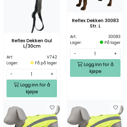
Reflex Dekken 30083
Str. L
Art:
30083
Reflex Dekken Gul
Lager:
På lager
L/30cm
-
+
Art:
V742
Lager:
Få på lager
Logg inn for å
kjøpe
-
+
Logg inn for å
kjøpe