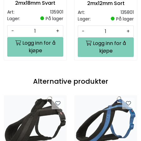
2mx18mm Svart
2mx12mm Sort
Art:
135901
Art:
135801
Lager:
På lager
Lager:
På lager
-
+
-
+
Logg inn for å
Logg inn for å
kjøpe
kjøpe
Alternative produkter