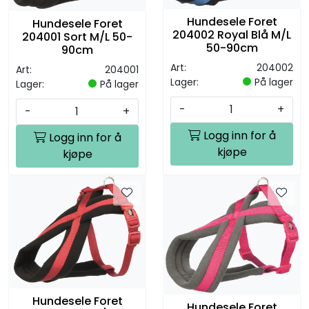
Hundesele Foret
Hundesele Foret
204002 Royal Blå M/L
204001 Sort M/L 50-
50-90cm
90cm
Art:
204002
Art:
204001
Lager:
På lager
Lager:
På lager
-
+
-
+
Logg inn for å
Logg inn for å
kjøpe
kjøpe
Hundesele Foret
Hundesele Foret