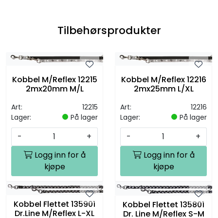
Tilbehørsprodukter
Kobbel M/Reflex 12215
Kobbel M/Reflex 12216
2mx20mm M/L
2mx25mm L/XL
Art:
12215
Art:
12216
Lager:
På lager
Lager:
På lager
-
+
-
+
Logg inn for å
Logg inn for å
kjøpe
kjøpe
Kobbel Flettet 135901
Kobbel Flettet 135801
Dr.Line M/Reflex L-XL
Dr. Line M/Reflex S-M