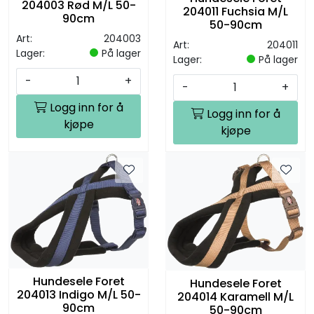
204003 Rød M/L 50-
204011 Fuchsia M/L
90cm
50-90cm
Art:
204003
Art:
204011
Lager:
På lager
Lager:
På lager
-
+
-
+
Logg inn for å
Logg inn for å
kjøpe
kjøpe
Hundesele Foret
Hundesele Foret
204013 Indigo M/L 50-
204014 Karamell M/L
90cm
50-90cm