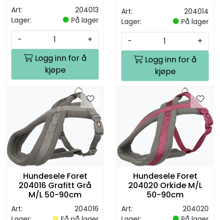
Art:
204013
Art:
204014
Lager:
På lager
Lager:
På lager
-
+
-
+
Logg inn for å
Logg inn for å
kjøpe
kjøpe
Hundesele Foret
Hundesele Foret
204016 Grafitt Grå
204020 Orkide M/L
M/L 50-90cm
50-90cm
Art:
204016
Art:
204020
Lager:
Få på lager
Lager:
På lager