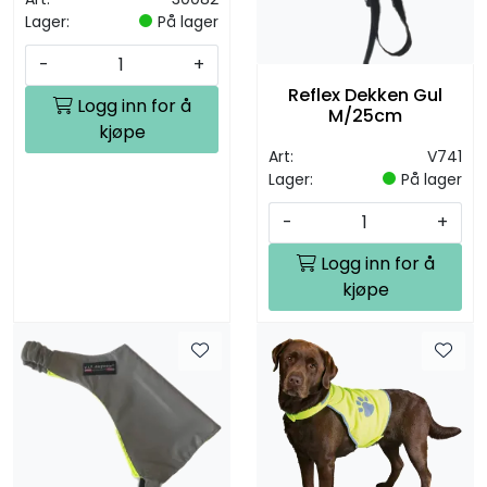
Lager:
På lager
-
+
Reflex Dekken Gul
Logg inn for å
M/25cm
kjøpe
Art:
V741
Lager:
På lager
-
+
Logg inn for å
kjøpe