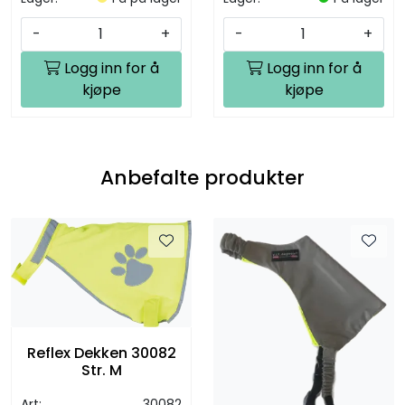
-
+
-
+
Logg inn for å
Logg inn for å
kjøpe
kjøpe
Anbefalte produkter
Reflex Dekken 30082
Str. M
Art:
30082