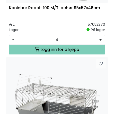
Kaninbur Rabbit 100 M/Tilbehør 95x57x46cm
Art:
57052370
Lager:
På lager
-
+
Logg inn for å kjøpe