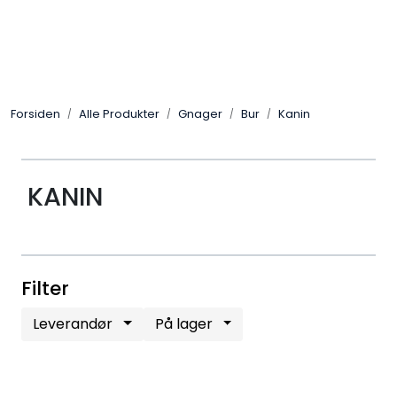
Skip to main content
Alle Produkter
Forsiden
Alle Produkter
Gnager
Bur
Kanin
Leverandører
Nyheter
KANIN
Hunter
Forhandlersøk
Filter
Leverandør
På lager