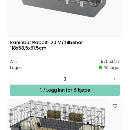
Kaninbur Rabbit 120 M/Tilbehør
118x58,5x51,5cm
Art:
57053417
Lager:
På lager
-
+
Logg inn for å kjøpe