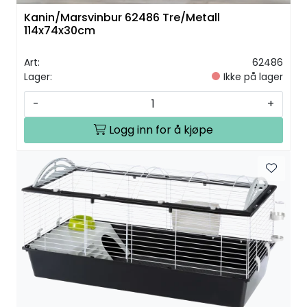
Kanin/Marsvinbur 62486 Tre/Metall
114x74x30cm
Art:
62486
Lager:
Ikke på lager
-
+
Logg inn for å kjøpe