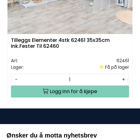
Tilleggs Elementer 4stk 62461 35x35cm
Ink.Fester Til 62460
Art:
62461
Lager:
Få på lager
-
+
Logg inn for å kjøpe
Ønsker du å motta nyhetsbrev