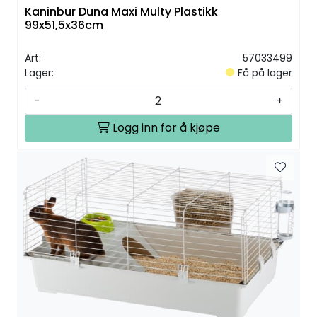
Kaninbur Duna Maxi Multy Plastikk
99x51,5x36cm
Art:
57033499
Lager:
Få på lager
-
+
Logg inn for å kjøpe