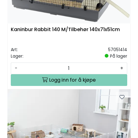
Kaninbur Rabbit 140 M/Tilbehør 140x71x51cm
Art:
57051414
Lager:
På lager
-
+
Logg inn for å kjøpe