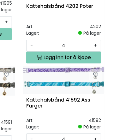
41905
Kattehalsbånd 4202 Poter
 lager
+
Art:
4202
Lager:
På lager
e
-
+
Logg inn for å kjøpe
Kattehalsbånd 41592 Ass
Farger
Art:
41592
41591
Lager:
På lager
 lager
-
+