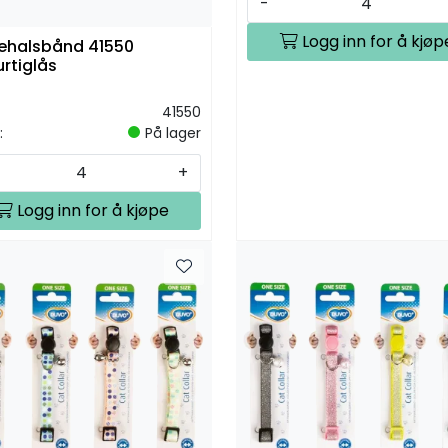
-
Logg inn for å kjøp
ehalsbånd 41550
rtiglås
41550
:
På lager
+
Logg inn for å kjøpe