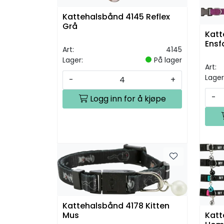
Kattehalsbånd 4145 Reflex
Grå
Katt
Ensf
Art:
4145
Lager:
På lager
Art:
Lager
-
+
-
Logg inn for å kjøpe
Kattehalsbånd 4178 Kitten
Katt
Mus