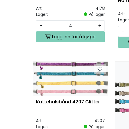
Hom
Art:
4178
Art:
Lager:
På lager
Lager
-
+
-
Logg inn for å kjøpe
Kattehalsbånd 4207 Glitter
Art:
4207
Lager:
På lager