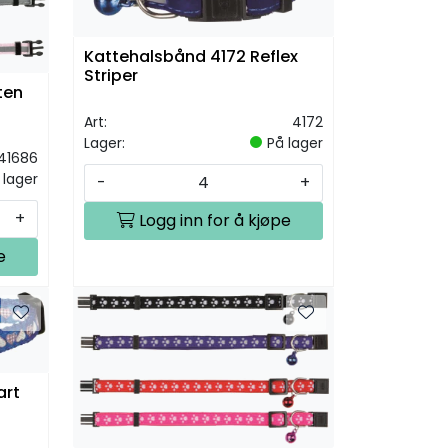
Kattehalsbånd 4172 Reflex
Striper
ten
Art:
4172
Lager:
På lager
41686
 lager
-
+
+
Logg inn for å kjøpe
e
art