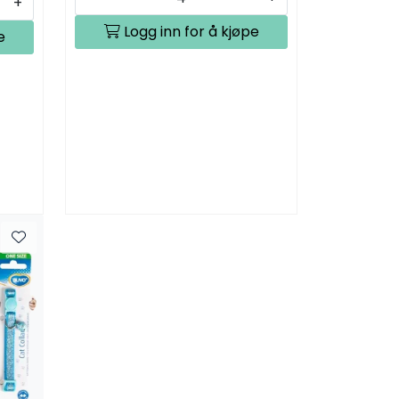
+
Logg inn for å kjøpe
e