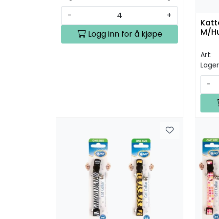
-
+
Katt
M/Hu
Logg inn for å kjøpe
Art:
Lager
-