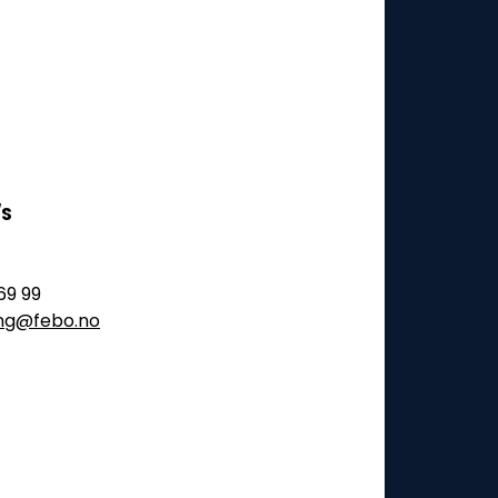
/S
69 99
ling@febo.no