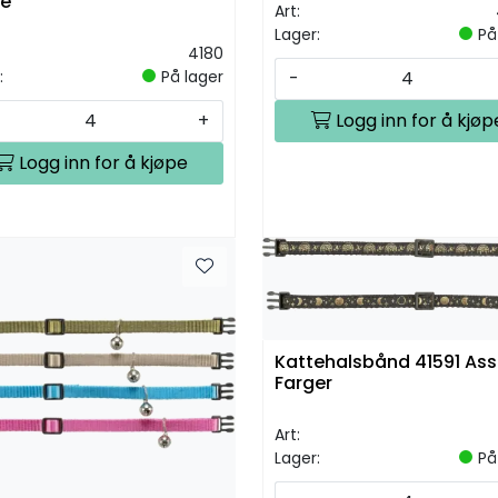
e
Art:
Lager:
På
4180
-
:
På lager
Logg inn for å kjøp
+
Logg inn for å kjøpe
Kattehalsbånd 41591 Ass
Farger
Art:
Lager:
På