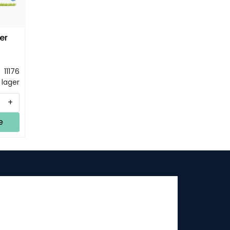
er
11176
 lager
+
e