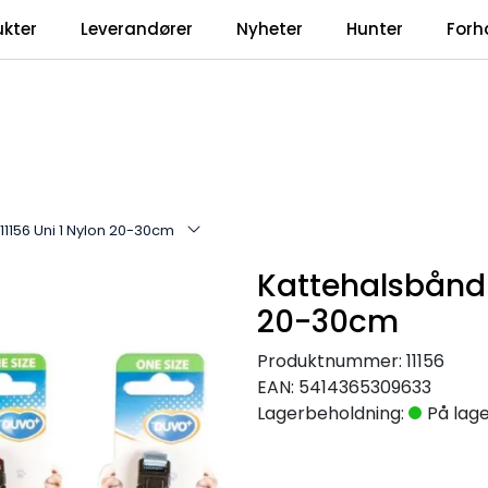
ukter
Leverandører
Nyheter
Hunter
Forh
11156 Uni 1 Nylon 20-30cm
Kattehalsbånd 
20-30cm
Produktnummer:
11156
EAN:
5414365309633
Lagerbeholdning:
På lag