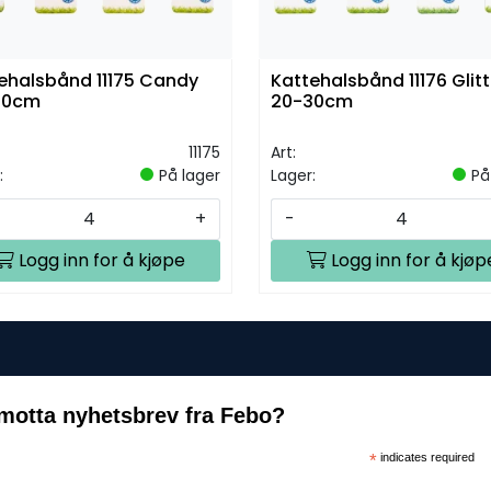
ehalsbånd 11175 Candy
Kattehalsbånd 11176 Glitt
30cm
20-30cm
11175
Art:
:
På lager
Lager:
På
+
-
Logg inn for å kjøpe
Logg inn for å kjøp
motta nyhetsbrev fra Febo?
*
indicates required