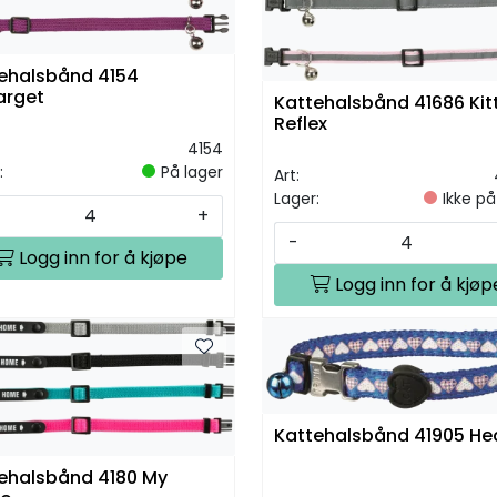
ehalsbånd 4154
arget
Kattehalsbånd 41686 Kit
Reflex
4154
:
På lager
Art:
Lager:
Ikke på
+
-
Logg inn for å kjøpe
Logg inn for å kjøp
Kattehalsbånd 41905 He
ehalsbånd 4180 My