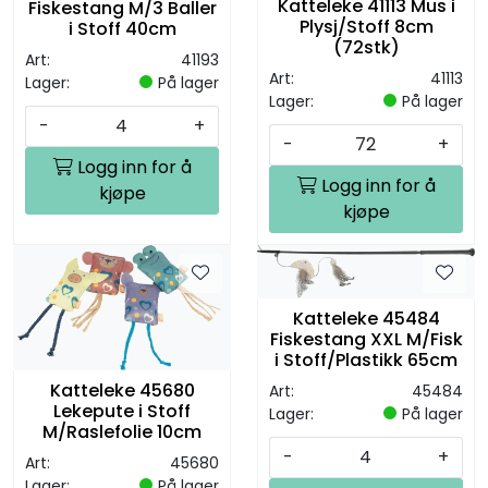
Katteleke 41113 Mus i
Fiskestang M/3 Baller
Plysj/Stoff 8cm
i Stoff 40cm
(72stk)
Art:
41193
Art:
41113
Lager:
På lager
Lager:
På lager
-
+
-
+
Logg inn for å
Logg inn for å
kjøpe
kjøpe
Katteleke 45484
Fiskestang XXL M/Fisk
i Stoff/Plastikk 65cm
Katteleke 45680
Art:
45484
Lekepute i Stoff
Lager:
På lager
M/Raslefolie 10cm
-
+
Art:
45680
Lager:
På lager