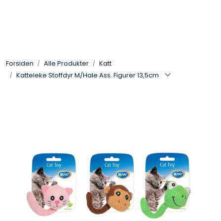
Skip to main content
Alle Produkter
Forsiden
Alle Produkter
Katt
Leverandører
Katteleke Stoffdyr M/Hale Ass. Figurer 13,5cm
Nyheter
Hunter
Forhandlersøk