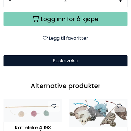
-
+
Logg inn for å kjøpe
Legg til favoritter
Beskrivelse
Alternative produkter
Katteleke 41193