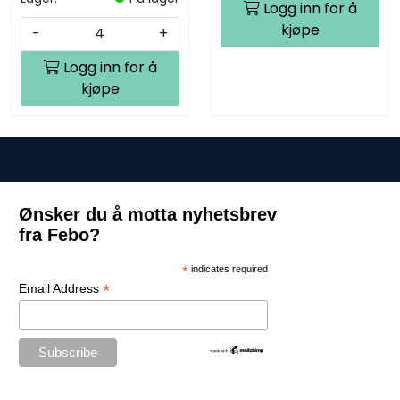
Logg inn for å
kjøpe
-
+
Logg inn for å
kjøpe
Ønsker du å motta nyhetsbrev
fra Febo?
*
indicates required
*
Email Address