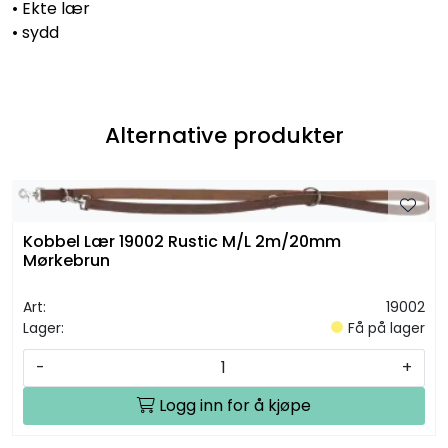
• Ekte lær
• sydd
Alternative produkter
Kobbel Lær 19002 Rustic M/L 2m/20mm
Mørkebrun
Art:
19002
Lager:
Få på lager
-
+
Logg inn for å kjøpe