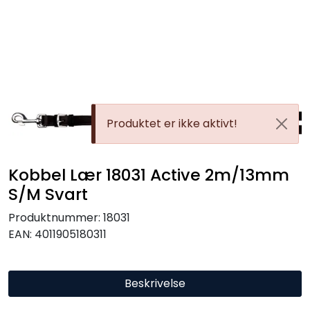
Skip to main content
Alle Produkter
Leverandører
Produktet er ikke aktivt!
Nyheter
Hunter
Kobbel Lær 18031 Active 2m/13mm
S/M Svart
Forhandlersøk
Produktnummer:
18031
EAN:
4011905180311
Beskrivelse