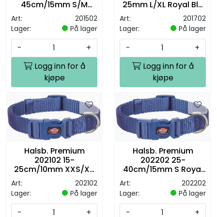
45cm/15mm S/M
25mm L/XL Royal Blå
Royal Blå M/Hurtiglås
M/Hurtiglås
Art:
201502
Art:
201702
Lager:
På lager
Lager:
På lager
-
+
-
+
Logg inn for å
Logg inn for å
kjøpe
kjøpe
Halsb. Premium
Halsb. Premium
202102 15-
202202 25-
25cm/10mm XXS/XS
40cm/15mm S Royal
Royal Blå M/Hurtiglås
Blå M/Hurtiglås
Art:
202102
Art:
202202
Lager:
På lager
Lager:
På lager
-
+
-
+