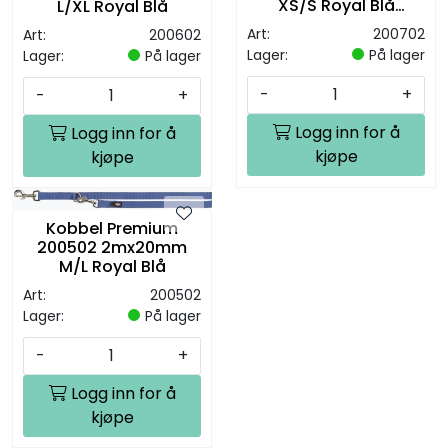
XS/S Royal Blå
L/XL Royal Blå
Dobbel
Art:
200702
Art:
200602
Lager:
På lager
Lager:
På lager
-
+
-
+
Logg inn for å
Logg inn for å
kjøpe
kjøpe
Kobbel Premium
200502 2mx20mm
M/L Royal Blå
Art:
200502
Lager:
På lager
-
+
Logg inn for å
kjøpe