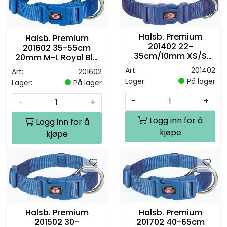
Halsb. Premium
Halsb. Premium
201402 22-
201602 35-55cm
35cm/10mm XS/S
20mm M-L Royal Blå
Royal Blå M/Hurtiglås
M/Hurtiglås
Art:
201402
Art:
201602
Lager:
På lager
Lager:
På lager
-
+
-
+
Logg inn for å
Logg inn for å
kjøpe
kjøpe
Halsb. Premium
Halsb. Premium
201502 30-
201702 40-65cm