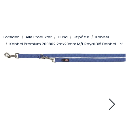
Skip to main content
Alle Produkter
Forsiden
Alle Produkter
Hund
Ut på tur
Kobbel
Leverandører
Kobbel Premium 200802 2mx20mm M/L Royal Blå Dobbel
Nyheter
Hunter
Forhandlersøk