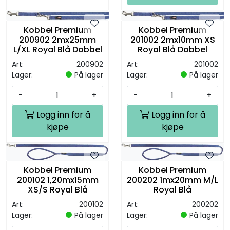
Kobbel Premium
Kobbel Premium
200902 2mx25mm
201002 2mx10mm XS
L/XL Royal Blå Dobbel
Royal Blå Dobbel
Art:
200902
Art:
201002
Lager:
På lager
Lager:
På lager
-
+
-
+
Logg inn for å
Logg inn for å
kjøpe
kjøpe
Kobbel Premium
Kobbel Premium
200102 1,20mx15mm
200202 1mx20mm M/L
XS/S Royal Blå
Royal Blå
Art:
200102
Art:
200202
Lager:
På lager
Lager:
På lager