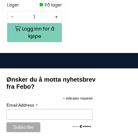
Lager:
På lager
-
+
Logg inn for å
kjøpe
Ønsker du å motta nyhetsbrev
fra Febo?
*
indicates required
*
Email Address