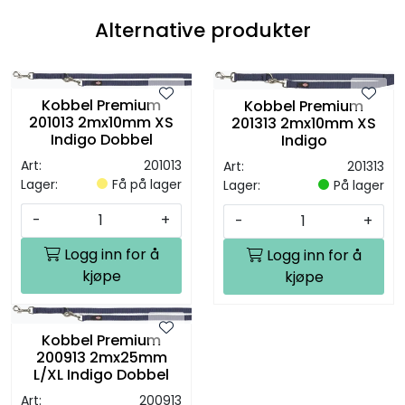
Alternative produkter
Kobbel Premium
Kobbel Premium
201013 2mx10mm XS
201313 2mx10mm XS
Indigo Dobbel
Indigo
Art:
201013
Art:
201313
Lager:
Få på lager
Lager:
På lager
-
+
-
+
Logg inn for å
Logg inn for å
kjøpe
kjøpe
Kobbel Premium
200913 2mx25mm
L/XL Indigo Dobbel
Art:
200913