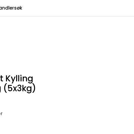
0
andlersøk
Infosenter
Favoritter
Logg inn
 Kylling
 (5x3kg)
er