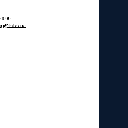
69 99
ling@febo.no