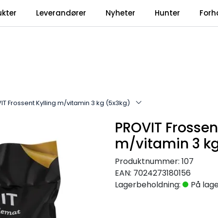
ukter
Leverandører
Nyheter
Hunter
Forh
T Frossent Kylling m/vitamin 3 kg (5x3kg)
PROVIT Frossent
m/vitamin 3 kg
Produktnummer:
107
EAN:
7024273180156
Lagerbeholdning:
På lag