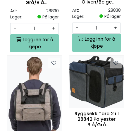
Oliven/Beige
Grå/Blå
40x30x42cm Max
34x22x42cm Max
Art:
28838
Art:
28830
10kg
8kg
Lager:
På lager
Lager:
På lager
-
+
-
+
Logg inn for å
Logg inn for å
kjøpe
kjøpe
Ryggsekk Tara 2 i 1
28842 Polyester
Blå/Grå
50x25x38cm Max