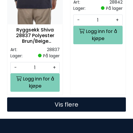
Art:
28842
7kg
Lager:
På lager
-
+
Ryggsekk Shiva
Logg inn for å
28837 Polyester
kjøpe
Brun/Beige
41x21x30cm Max 8kg
Art:
28837
Lager:
På lager
-
+
Logg inn for å
kjøpe
Vis flere