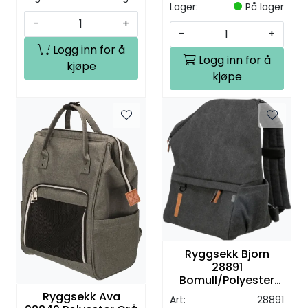
Lager:
På lager
-
+
-
+
Logg inn for å
Logg inn for å
kjøpe
kjøpe
Ryggsekk Bjorn
28891
Bomull/Polyester
Svart 35x20x40cm
Ryggsekk Ava
Art:
28891