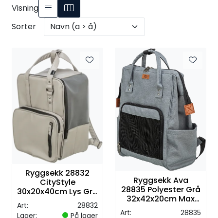
Visning
Sorter
Ryggsekk 28832
Ryggsekk Ava
CityStyle
28835 Polyester Grå
30x20x40cm Lys Grå
32x42x20cm Max
Max 8kg
Art:
28832
10kg
Art:
28835
Lager:
På lager