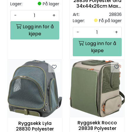
8kg
28836 Polyester Grå
Lager:
På lager
34x44x26cm Max
8kg
Art:
28836
-
+
Lager:
Få på lager
Logg inn for å
-
+
kjøpe
Logg inn for å
kjøpe
Ryggsekk Rocco
Ryggsekk Lyla
28838 Polyester
28830 Polyester