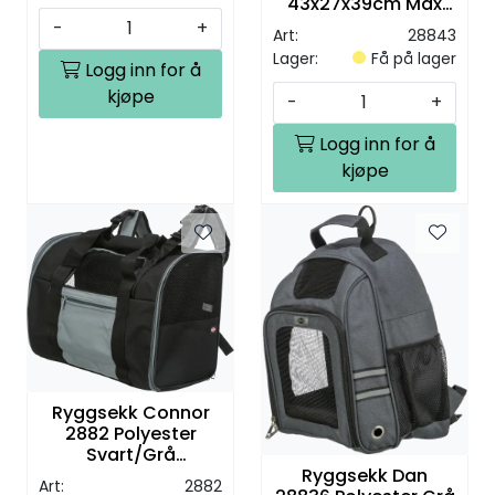
43x27x39cm Max
8kg
-
+
Art:
28843
Lager:
Få på lager
Logg inn for å
kjøpe
-
+
Logg inn for å
kjøpe
Ryggsekk Connor
2882 Polyester
Svart/Grå
42x21x29cm Max
Ryggsekk Dan
Art:
2882