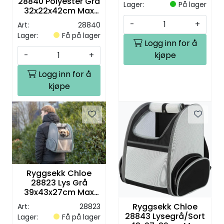
28840 Polyester Grå
Lager:
På lager
32x22x42cm Max
10kg
-
+
Art:
28840
Lager:
Få på lager
Logg inn for å
kjøpe
-
+
Logg inn for å
kjøpe
Ryggsekk Chloe
28823 Lys Grå
39x43x27cm Max
8kg
Ryggsekk Chloe
Art:
28823
28843 Lysegrå/Sort
Lager:
Få på lager