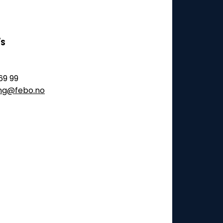
/S
69 99
ling@febo.no