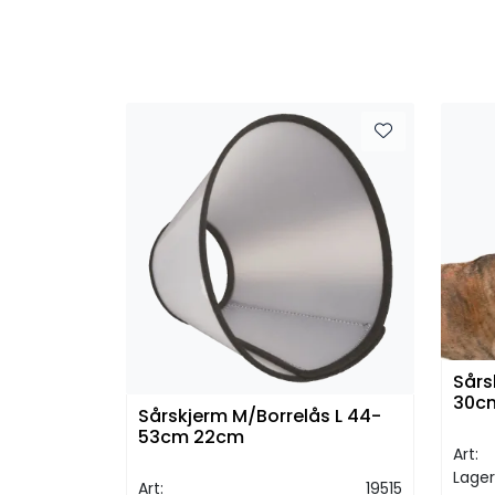
Sårs
30c
Sårskjerm M/Borrelås L 44-
53cm 22cm
Art:
Lager
Art:
19515