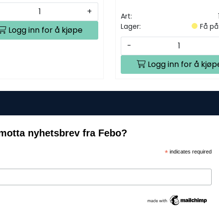
+
Art:
Lager:
Få på
Logg inn for å kjøpe
-
Logg inn for å kjøp
motta nyhetsbrev fra Febo?
*
indicates required