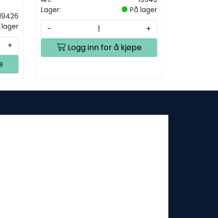
Lager:
På lager
19426
 lager
-
+
+
Logg inn for å kjøpe
e