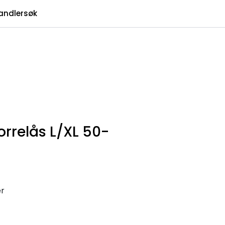
0
andlersøk
Infosenter
Favoritter
Logg inn
rrelås L/XL 50-
er