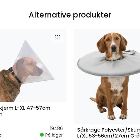
Alternative produkter
kjerm L-XL 47-57cm
m
19486
Sårkrage Polyester/Sku
:
På lager
L/XL 53-56cm/27cm Grå