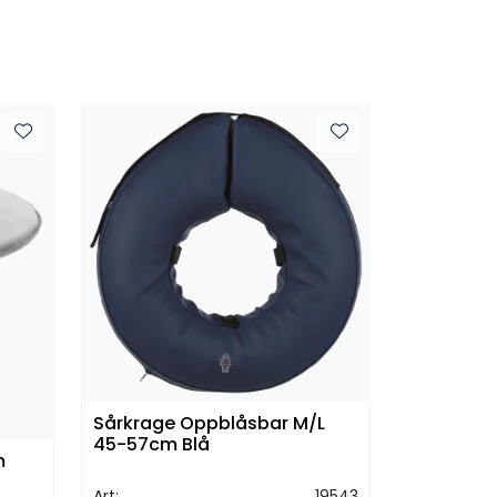
Sårkrage Oppblåsbar M/L
45-57cm Blå
m
Art:
19543