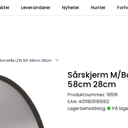
ukter
Leverandører
Nyheter
Hunter
Forh
Borrelås L/XL 50-58cm 28cm
Sårskjerm M/Bo
58cm 28cm
Produktnummer:
19516
EAN:
4011905195162
Lagerbeholdning:
På lag