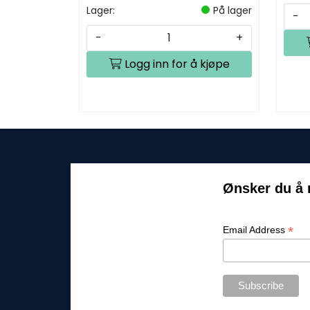
Lager:
På lager
-
-
+
Logg inn for å kjøpe
Ønsker du å 
*
Email Address