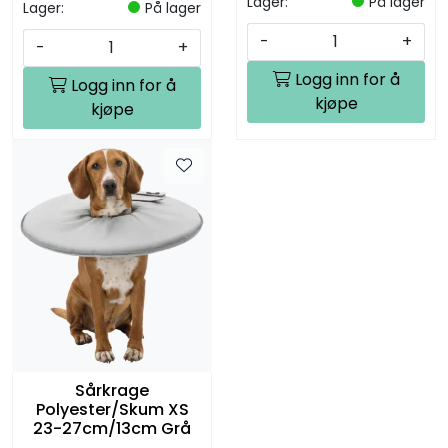
Lager:
På lager
Lager:
På lager
-
+
-
+
Logg inn for å
Logg inn for å
kjøpe
kjøpe
Sårkrage
Polyester/Skum XS
23-27cm/13cm Grå