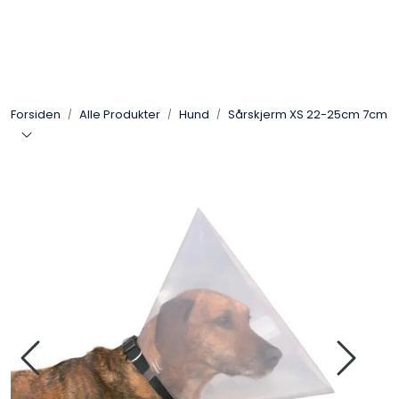
Skip to main content
Alle Produkter
Forsiden
Alle Produkter
Hund
Sårskjerm XS 22-25cm 7cm
Leverandører
Nyheter
Hunter
Forhandlersøk