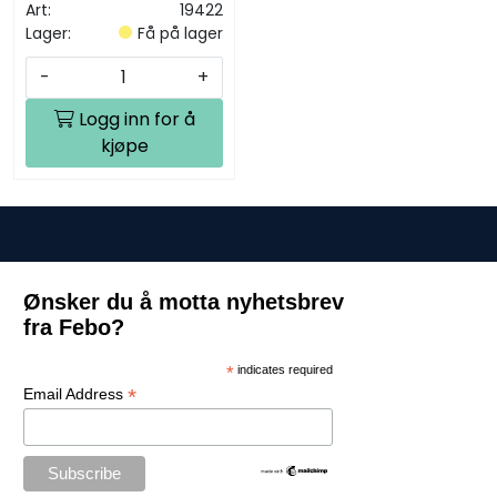
Art:
19422
Lager:
Få på lager
-
+
Logg inn for å
kjøpe
Ønsker du å motta nyhetsbrev
fra Febo?
*
indicates required
*
Email Address