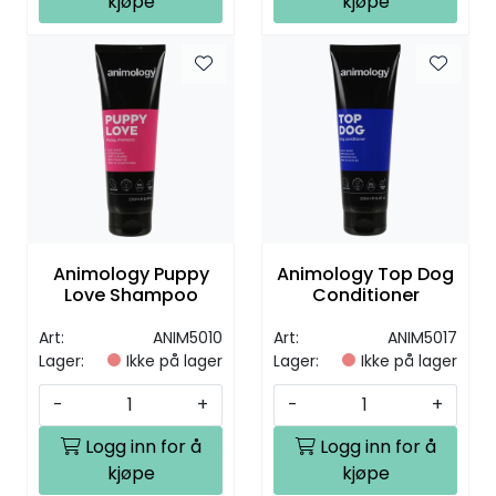
kjøpe
kjøpe
Animology Puppy
Animology Top Dog
Love Shampoo
Conditioner
Art:
ANIM5010
Art:
ANIM5017
Lager:
Ikke på lager
Lager:
Ikke på lager
-
+
-
+
Logg inn for å
Logg inn for å
kjøpe
kjøpe