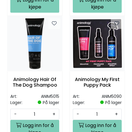
kjøpe
kjøpe
Animology Hair Of
Animology My First
The Dog Shampoo
Puppy Pack
Art:
ANIM5015
Art:
ANIM5090
Lager:
På lager
Lager:
På lager
-
+
-
+
Logg inn for å
Logg inn for å