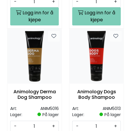
-
+
-
+
Logg inn for å
Logg inn for å
kjøpe
kjøpe
Animology Derma
Animology Dogs
Dog Shampoo
Body Shampoo
Art:
ANIM5016
Art:
ANIM5013
Lager:
På lager
Lager:
På lager
-
+
-
+