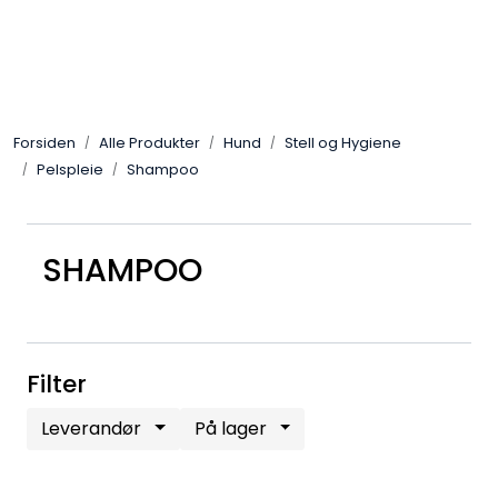
Skip to main content
Alle Produkter
Forsiden
Alle Produkter
Hund
Stell og Hygiene
Leverandører
Pelspleie
Shampoo
Nyheter
SHAMPOO
Hunter
Forhandlersøk
Filter
Leverandør
På lager