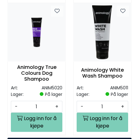
Animology True
Animology White
Colours Dog
Wash Shampoo
Shampoo
Art:
ANIM5020
Art:
ANIM5011
Lager:
På lager
Lager:
På lager
-
+
-
+
Logg inn for å
Logg inn for å
kjøpe
kjøpe