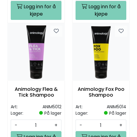
Logg inn for å
Logg inn for å
kjøpe
kjøpe
Animology Flea &
Animology Fox Poo
Tick Shampoo
Shampoo
Art:
ANIM5012
Art:
ANIM5014
Lager:
På lager
Lager:
På lager
-
+
-
+
Logg inn for å
Logg inn for å