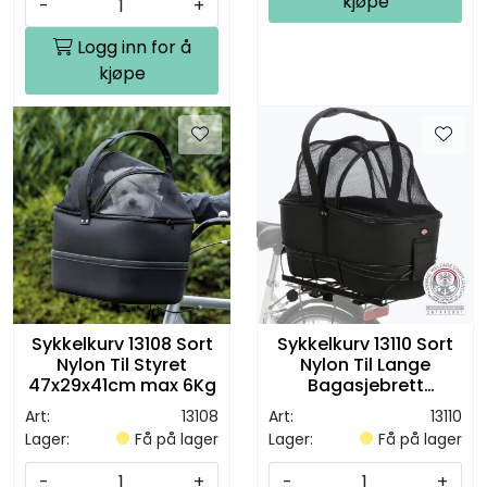
kjøpe
-
+
Logg inn for å
kjøpe
Sykkelkurv 13108 Sort
Sykkelkurv 13110 Sort
Nylon Til Styret
Nylon Til Lange
47x29x41cm max 6Kg
Bagasjebrett
60x29x49cm Max 8Kg
Art:
13108
Art:
13110
Lager:
Få på lager
Lager:
Få på lager
-
+
-
+