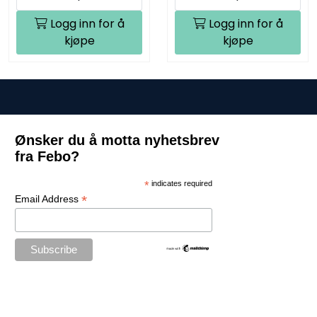
Logg inn for å
Logg inn for å
kjøpe
kjøpe
Ønsker du å motta nyhetsbrev
fra Febo?
*
indicates required
*
Email Address