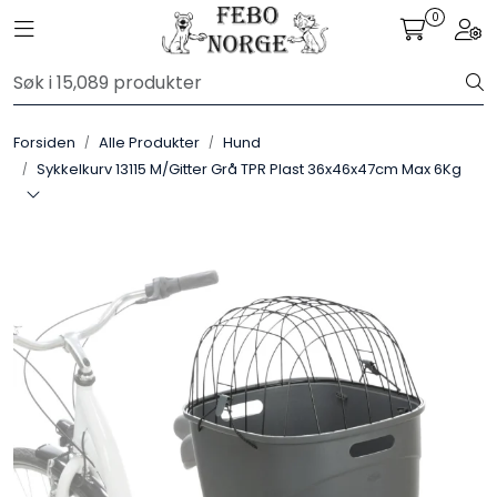
Skip to main content
0
Toggle navigation
Togg
Alle Produkter
Forsiden
Alle Produkter
Hund
Leverandører
Sykkelkurv 13115 M/Gitter Grå TPR Plast 36x46x47cm Max 6Kg
Nyheter
Hunter
Forhandlersøk