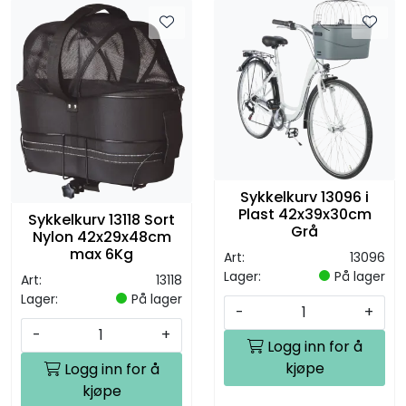
Sykkelkurv 13096 i
Plast 42x39x30cm
Sykkelkurv 13118 Sort
Grå
Nylon 42x29x48cm
max 6Kg
Art:
13096
Lager:
På lager
Art:
13118
Lager:
På lager
-
+
-
+
Logg inn for å
kjøpe
Logg inn for å
kjøpe