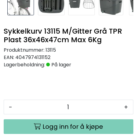
Sykkelkurv 13115 M/Gitter Grå TPR
Plast 36x46x47cm Max 6Kg
Produktnummer:
13115
EAN:
4047974131152
Lagerbeholdning:
På lager
-
+
Logg inn for å kjøpe