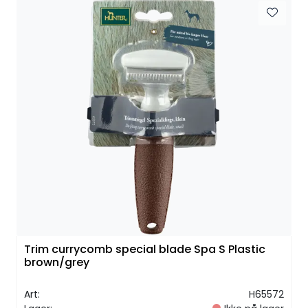
Trim currycomb special blade Spa S Plastic
brown/grey
Art:
H65572