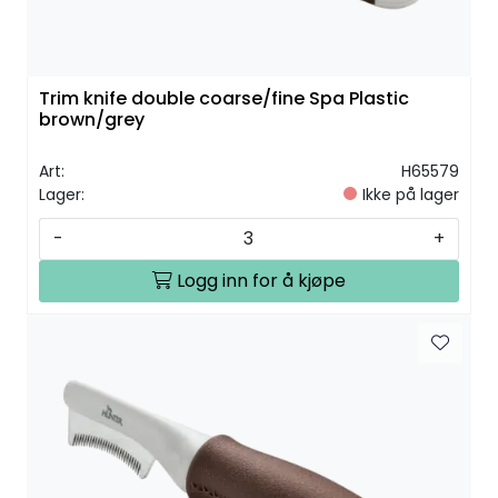
Trim knife double coarse/fine Spa Plastic
brown/grey
Art:
H65579
Lager:
Ikke på lager
-
+
Logg inn for å kjøpe