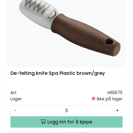
De-felting knife Spa Plastic brown/grey
Art:
H65575
Lager:
Ikke på lager
-
+
Logg inn for å kjøpe