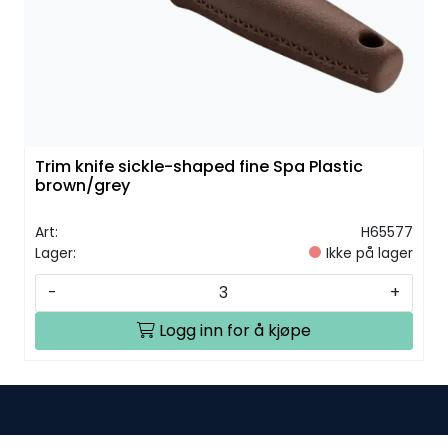
Trim knife sickle-shaped fine Spa Plastic
brown/grey
Art:
H65577
Lager:
Ikke på lager
-
+
Logg inn for å kjøpe