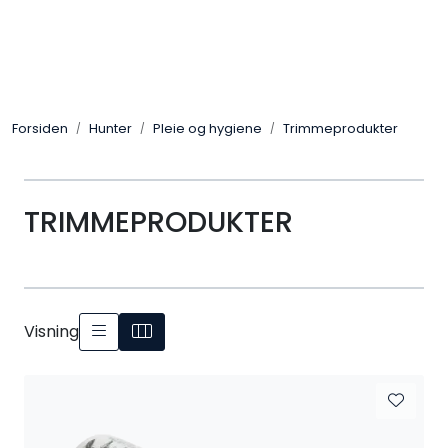
Skip to main content
Alle Produkter
Forsiden
Hunter
Pleie og hygiene
Trimmeprodukter
Leverandører
Nyheter
TRIMMEPRODUKTER
Hunter
Forhandlersøk
Visning