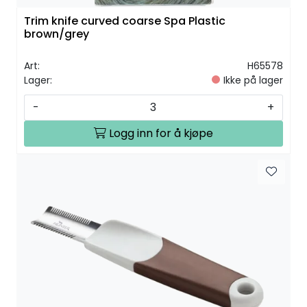
Trim knife curved coarse Spa Plastic
brown/grey
Art:
H65578
Lager:
Ikke på lager
-
+
Logg inn for å kjøpe