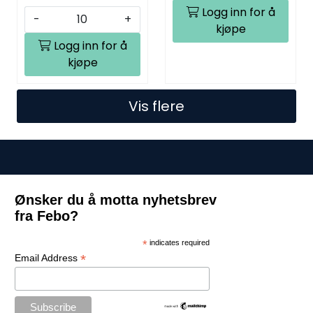
Logg inn for å
-
+
kjøpe
Logg inn for å
kjøpe
Vis flere
Ønsker du å motta nyhetsbrev
fra Febo?
*
indicates required
*
Email Address