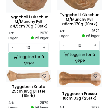
Tyggeball i Oksehud
Tyggeball i Oksehud
M/Munchy Fyll
M/Munchy Fyll
Ø8cm 170g (10stk)
Ø4,5cm 70g (10stk)
Art:
2673
Art:
2670
Lager:
På lager
Lager:
På lager
-
+
-
+
Logg inn for å
Logg inn for å
kjøpe
kjøpe
Tyggebein Knute
25cm 185g Blister
Tyggebein Pressa
(10stk)
10cm 33g (25stk)
Art:
2679
Art:
2639
Lager:
På lager