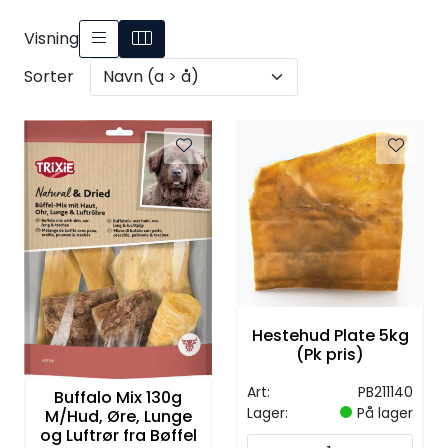
Visning
Sorter
Hestehud Plate 5kg
(Pk pris)
Art:
PB211140
Buffalo Mix 130g
Lager:
På lager
M/Hud, Øre, Lunge
og Luftrør fra Bøffel