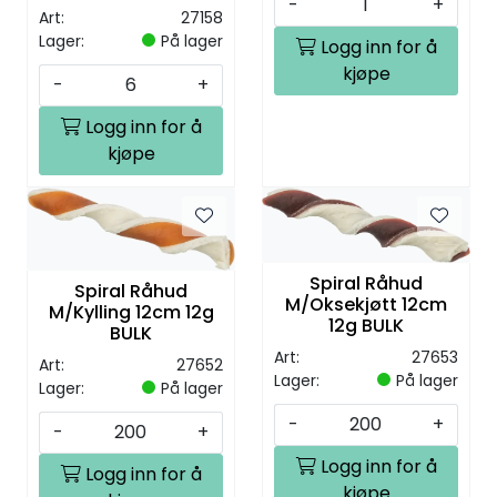
-
+
Art:
27158
Lager:
På lager
Logg inn for å
kjøpe
-
+
Logg inn for å
kjøpe
Spiral Råhud
Spiral Råhud
M/Oksekjøtt 12cm
M/Kylling 12cm 12g
12g BULK
BULK
Art:
27653
Art:
27652
Lager:
På lager
Lager:
På lager
-
+
-
+
Logg inn for å
Logg inn for å
kjøpe