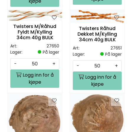
kjøpe
Twisters M/Råhud
Twisters Råhud
Fyldt M/Kylling
Dekket M/Kylling
34cm 40g BULK
34cm 40g BULK
Art:
27650
Art:
27651
Lager:
På lager
Lager:
På lager
-
+
-
+
Logg inn for å
Logg inn for å
kjøpe
kjøpe