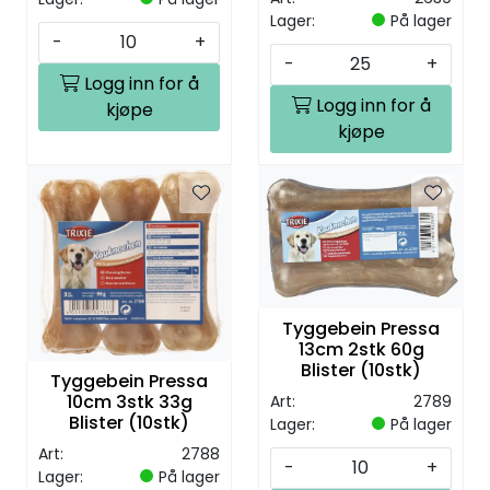
Lager:
På lager
-
+
-
+
Logg inn for å
Logg inn for å
kjøpe
kjøpe
Tyggebein Pressa
13cm 2stk 60g
Blister (10stk)
Tyggebein Pressa
10cm 3stk 33g
Art:
2789
Blister (10stk)
Lager:
På lager
Art:
2788
-
+
Lager:
På lager