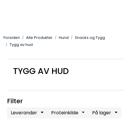
Skip to main content
Alle Produkter
Forsiden
Alle Produkter
Hund
Snacks og Tygg
Leverandører
Tygg av hud
Nyheter
TYGG AV HUD
Hunter
Forhandlersøk
Filter
Leverandør
Proteinkilde
På lager