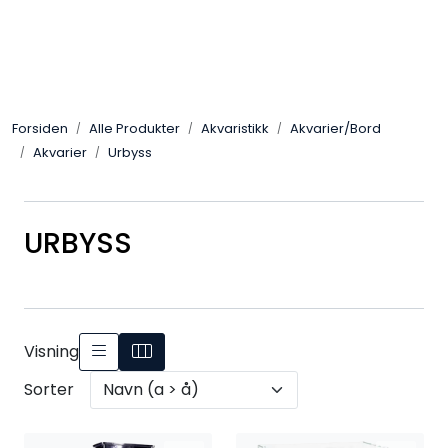
Skip to main content
Alle Produkter
Forsiden
Alle Produkter
Akvaristikk
Akvarier/Bord
Leverandører
Akvarier
Urbyss
Nyheter
URBYSS
Hunter
Forhandlersøk
Visning
Sorter