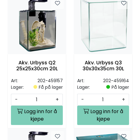
Akv. Urbyss Q2
Akv. Urbyss Q3
25x25x30cm 20L
30x30x35cm 30L
Art:
202-459157
Art:
202-459164
Lager:
Få på lager
Lager:
På lager
-
+
-
+
Logg inn for å
Logg inn for å
kjøpe
kjøpe