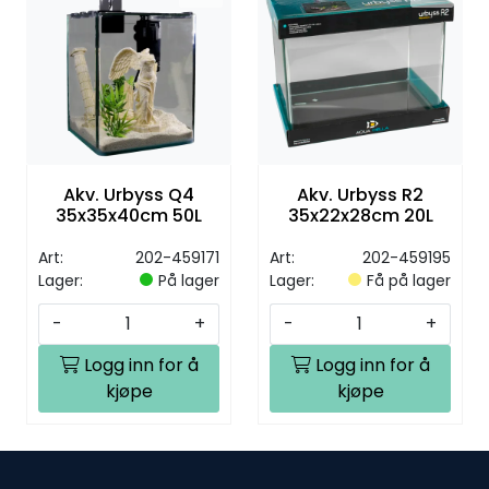
Akv. Urbyss Q4
Akv. Urbyss R2
35x35x40cm 50L
35x22x28cm 20L
Art:
202-459171
Art:
202-459195
Lager:
På lager
Lager:
Få på lager
-
+
-
+
Logg inn for å
Logg inn for å
kjøpe
kjøpe