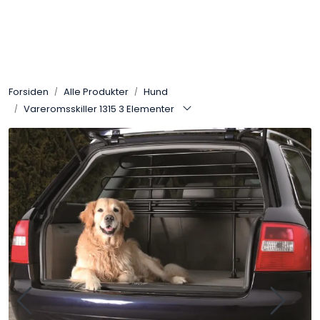
Skip to main content
Alle Produkter
Forsiden
Alle Produkter
Hund
Leverandører
Vareromsskiller 1315 3 Elementer
Nyheter
Hunter
Forhandlersøk