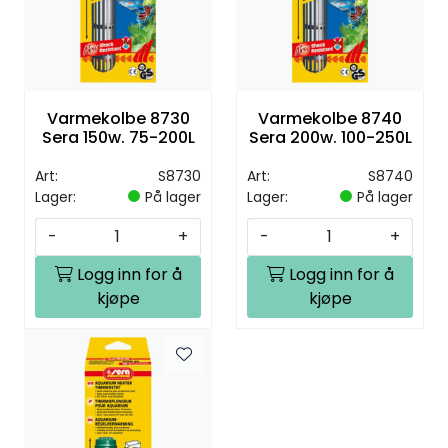
Varmekolbe 8730
Varmekolbe 8740
Sera 150w. 75-200L
Sera 200w. 100-250L
Art:
S8730
Art:
S8740
Lager:
På lager
Lager:
På lager
-
+
-
+
Logg inn for å
Logg inn for å
kjøpe
kjøpe