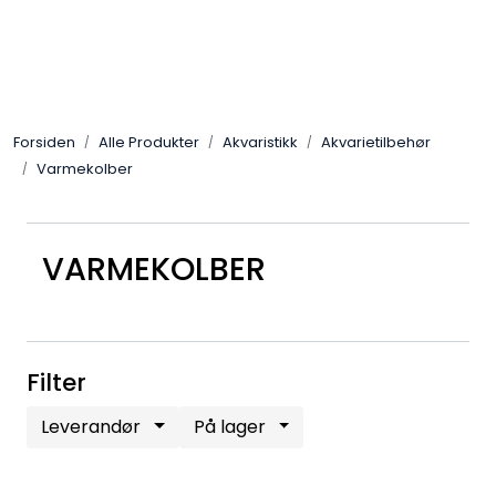
Skip to main content
Alle Produkter
Forsiden
Alle Produkter
Akvaristikk
Akvarietilbehør
Leverandører
Varmekolber
Nyheter
VARMEKOLBER
Hunter
Forhandlersøk
Filter
Leverandør
På lager