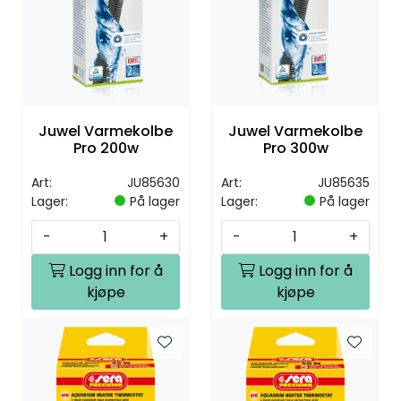
Juwel Varmekolbe
Juwel Varmekolbe
Pro 200w
Pro 300w
Art:
JU85630
Art:
JU85635
Lager:
På lager
Lager:
På lager
-
+
-
+
Logg inn for å
Logg inn for å
kjøpe
kjøpe