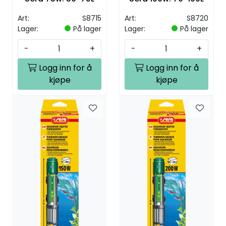
Art:
S8715
Art:
S8720
Lager:
På lager
Lager:
På lager
-
+
-
+
Logg inn for å
Logg inn for å
kjøpe
kjøpe