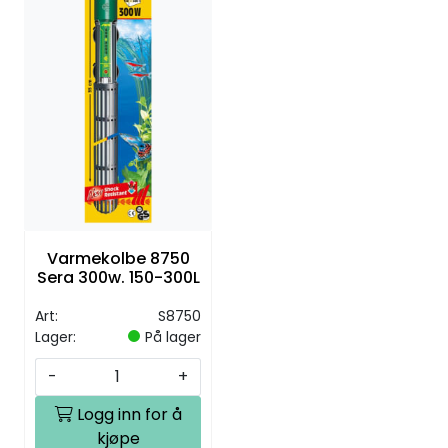
Varmekolbe 8750
Sera 300w. 150-300L
Art:
S8750
Lager:
På lager
-
+
Logg inn for å
kjøpe