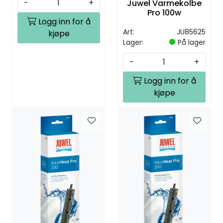
-
+
Juwel Varmekolbe
Pro 100w
Logg inn for å
Art:
JU85625
kjøpe
Lager:
På lager
-
+
Logg inn for å
kjøpe