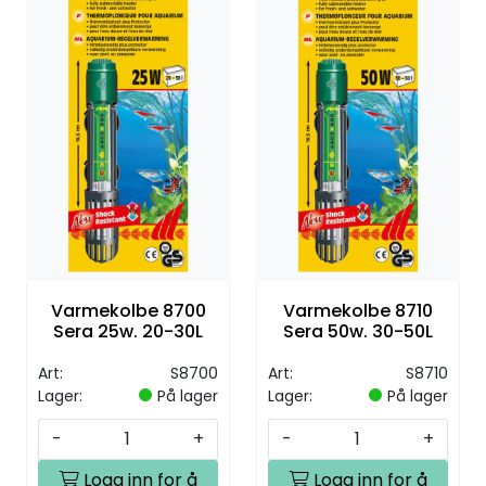
Varmekolbe 8700
Varmekolbe 8710
Sera 25w. 20-30L
Sera 50w. 30-50L
Art:
S8700
Art:
S8710
Lager:
På lager
Lager:
På lager
-
+
-
+
Logg inn for å
Logg inn for å