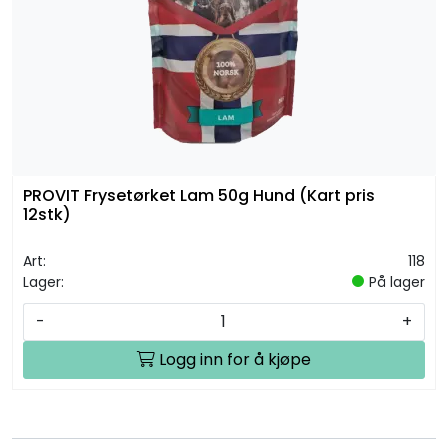
PROVIT Frysetørket Lam 50g Hund (Kart pris
12stk)
Art:
118
Lager:
På lager
-
+
Logg inn for å kjøpe