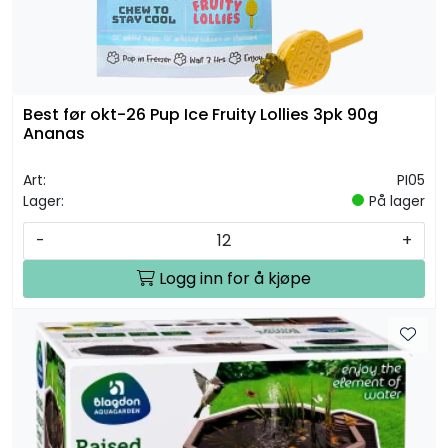
Best før okt-26 Pup Ice Fruity Lollies 3pk 90g
Ananas
Art:
PI05
Lager:
På lager
-
+
Logg inn for å kjøpe