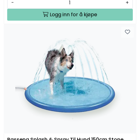
-
+
Logg inn for å kjøpe
Basseng Splash & Spray Til Hund 150cm Stone