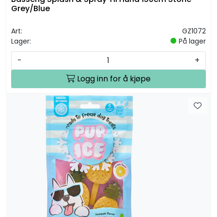
Grey/Blue
Art:
GZ1072
Lager:
På lager
-
+
Logg inn for å kjøpe