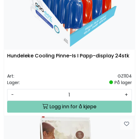
Hundeleke Cooling Pinne-Is I Papp-display 24stk
Art:
GZ1104
Lager:
På lager
-
+
Logg inn for å kjøpe