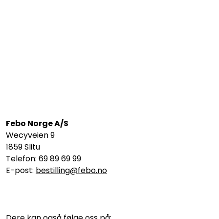
Febo Norge A/S
Wecyveien 9
1859 Slitu
Telefon: 69 89 69 99
E-post:
bestilling@febo.no
Dere kan også følge oss på: