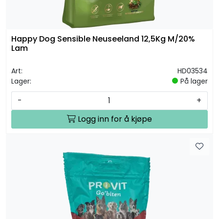
Happy Dog Sensible Neuseeland 12,5Kg M/20%
Lam
Art:
HD03534
Lager:
På lager
-
+
Logg inn for å kjøpe