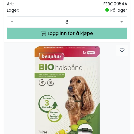
Art:
FEBO0054A
Lager:
På lager
-
+
Logg inn for å kjøpe