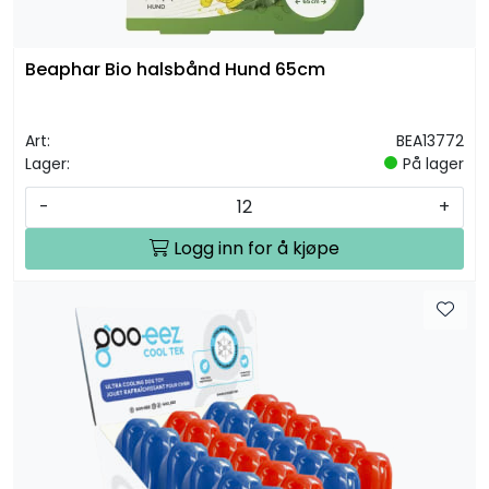
Beaphar Bio halsbånd Hund 65cm
Art:
BEA13772
Lager:
På lager
-
+
Logg inn for å kjøpe