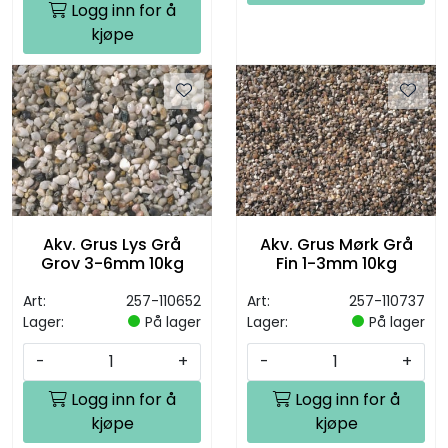
Logg inn for å
kjøpe
Akv. Grus Lys Grå
Akv. Grus Mørk Grå
Grov 3-6mm 10kg
Fin 1-3mm 10kg
Art:
257-110652
Art:
257-110737
Lager:
På lager
Lager:
På lager
-
+
-
+
Logg inn for å
Logg inn for å
kjøpe
kjøpe