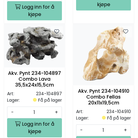
kjøpe
Logg inn for å
kjøpe
Akv. Pynt 234-104897
Combo Lava
35,5x24x15,5cm
Akv. Pynt 234-104910
Art:
234-104897
Combo Fellas
Lager:
Få på lager
20x11x19,5cm
Art:
234-104910
-
+
Lager:
Få på lager
Logg inn for å
-
+
kjøpe