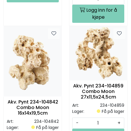
Logg inn for å
kjøpe
Akv. Pynt 234-104859
Combo Moon
27x11,5x24,5cm
Akv. Pynt 234-104842
Art:
234-104859
Combo Moon
Lager:
Få på lager
16x14x19,5cm
Art:
234-104842
-
+
Lager:
Få på lager