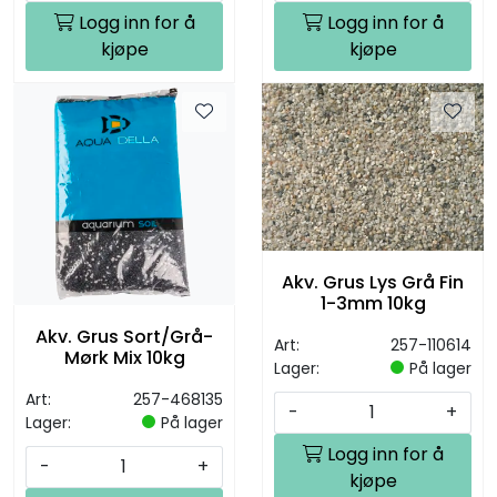
Logg inn for å
Logg inn for å
kjøpe
kjøpe
Akv. Grus Lys Grå Fin
1-3mm 10kg
Akv. Grus Sort/Grå-
Art:
257-110614
Mørk Mix 10kg
Lager:
På lager
Art:
257-468135
-
+
Lager:
På lager
Logg inn for å
-
+
kjøpe