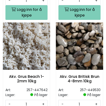
-
+
-
+
Logg inn for å
Logg inn for å
kjøpe
kjøpe
Akv. Grus Beach 1-
Akv. Grus Britisk Brun
2mm 10kg
4-8mm 10kg
Art:
257-447642
Art:
257-449530
Lager:
På lager
Lager:
På lager
-
+
-
+