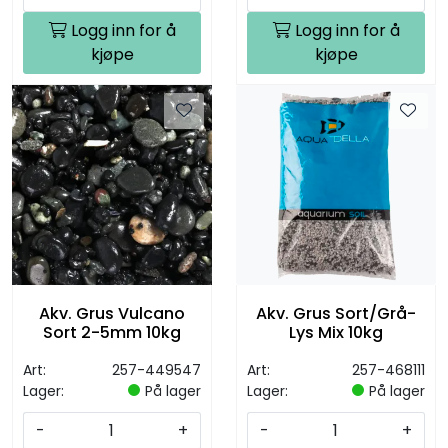
Logg inn for å
Logg inn for å
kjøpe
kjøpe
Akv. Grus Vulcano
Akv. Grus Sort/Grå-
Sort 2-5mm 10kg
Lys Mix 10kg
Art:
257-449547
Art:
257-468111
Lager:
På lager
Lager:
På lager
-
+
-
+