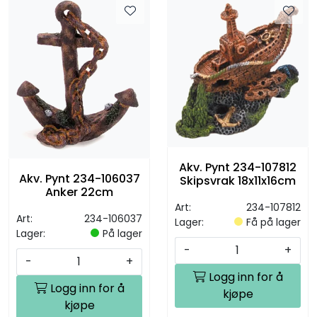
Akv. Pynt 234-107812
Akv. Pynt 234-106037
Skipsvrak 18x11x16cm
Anker 22cm
Art:
234-107812
Art:
234-106037
Lager:
Få på lager
Lager:
På lager
-
+
-
+
Logg inn for å
Logg inn for å
kjøpe
kjøpe