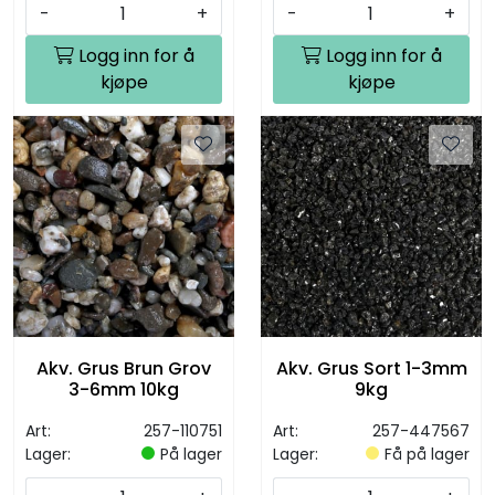
-
+
-
+
Logg inn for å
Logg inn for å
kjøpe
kjøpe
Akv. Grus Brun Grov
Akv. Grus Sort 1-3mm
3-6mm 10kg
9kg
Art:
257-110751
Art:
257-447567
Lager:
På lager
Lager:
Få på lager