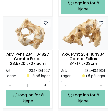
Logg inn for å
kjøpe
Akv. Pynt 234-104927
Akv. Pynt 234-104934
Combo Fellas
Combo Fellas
28,5x20,5x27,5cm
34x17,5x23cm
Art:
234-104927
Art:
234-104934
Lager:
Få på lager
Lager:
Få på lager
-
+
-
+
Logg inn for å
Logg inn for å
kjøpe
kjøpe