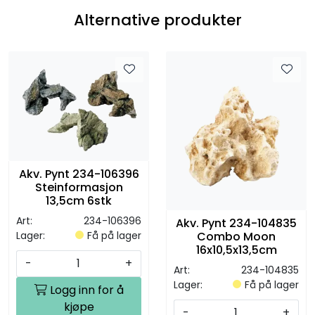
Alternative produkter
Akv. Pynt 234-106396
Steinformasjon
13,5cm 6stk
Art:
234-106396
Akv. Pynt 234-104835
Lager:
Få på lager
Combo Moon
16x10,5x13,5cm
-
+
Art:
234-104835
Lager:
Få på lager
Logg inn for å
kjøpe
-
+