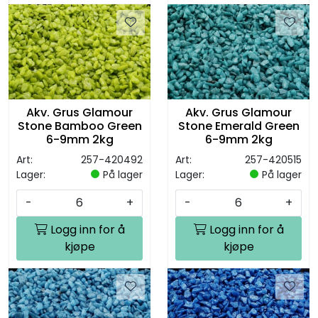
Akv. Grus Glamour
Akv. Grus Glamour
Stone Bamboo Green
Stone Emerald Green
6-9mm 2kg
6-9mm 2kg
Art:
257-420492
Art:
257-420515
Lager:
På lager
Lager:
På lager
-
+
-
+
Logg inn for å
Logg inn for å
kjøpe
kjøpe