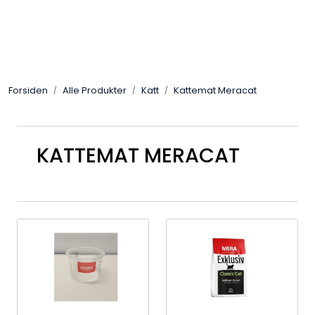
Skip to main content
Alle Produkter
Forsiden
Alle Produkter
Katt
Kattemat Meracat
Leverandører
Nyheter
KATTEMAT MERACAT
Hunter
Forhandlersøk